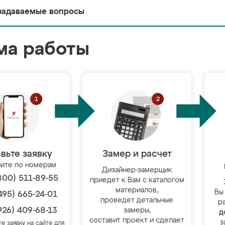
задаваемые вопросы
ма работы
вьте заявку
Замер и расчет
ите по номерам
Дизайнер-замерщик
800) 511-89-55
приедет к Вам с каталогом
материалов,
Вы
495) 665-24-01
проведёт детальные
р
926) 409-68-13
замеры,
д
составит проект и сделает
з
те заявку на сайте для