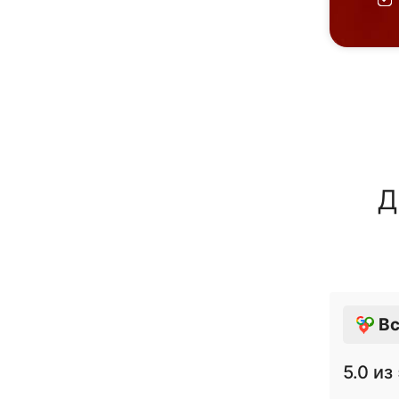
Д
Вс
5.0
из 