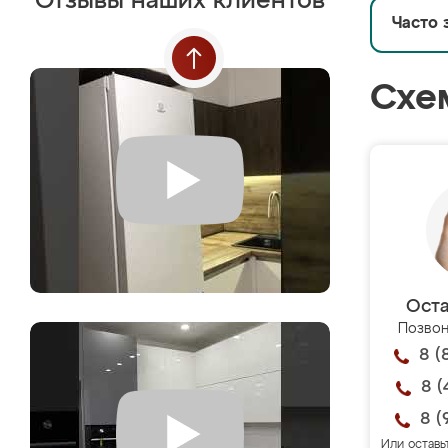
Отзывы наших клиентов
Часто 
Схе
Оста
Позвон
8 (
8 (
8 (
Или оставь