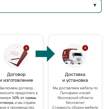
▼
Договор
Доставка
и изготовление
и установка
Заключаем договор,
Мы доставляем мебель по
 вносите предоплату в
Лыткарино и всей
азмере
10% от суммы
Московской области
оговора
, и мы отдаём
бесплатно!
аказ в производство.
Стоимость сборки мебели: