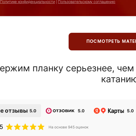
Политике конфиденциальности
|
Пользовательскому соглашению
ПОСМОТРЕТЬ МАТ
ержим планку серьезнее, чем
катани
е отзывы
5.0
5.0
5.0
5
На основе
945
оценок