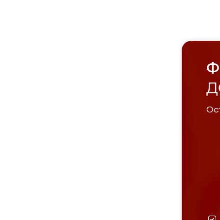
Ф
Д
Ост