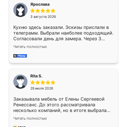
Ярослава
3 августа 2026
Кухню здесь заказали. Эскизы прислали в
телеграмм. Выбрали наиболее подходящий.
Согласовали день для замера. Через 3
недели кухня была уже готова. Остались
Читать полностью
довольны работой. Спасибо Ренессанс
мебель за качественную работу!
Rita S.
29 июля 2026
Заказывала мебель от Елены Сергеевой
Ренессанс. До этого рассматривала
несколько компаний, но в итоге выбрала
эту. Сначала обговорили условия, потом
Читать полностью
приехал замерщик, всё спокойно объяснил