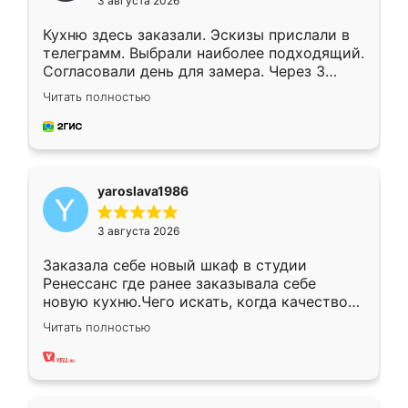
3 августа 2026
Кухню здесь заказали. Эскизы прислали в
телеграмм. Выбрали наиболее подходящий.
Согласовали день для замера. Через 3
недели кухня была уже готова. Остались
Читать полностью
довольны работой. Спасибо Ренессанс
мебель за качественную работу!
yaroslava1986
3 августа 2026
Заказала себе новый шкаф в студии
Ренессанс где ранее заказывала себе
новую кухню.Чего искать, когда качеством
вполне довольна. Служит кухня уже почти
Читать полностью
два года, нареканий нет.