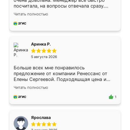
очень довольна. Менеджер всё быстро
посчитала, на вопросы отвечала сразу.
Замерщик приехал в субботу, подошёл к
Читать полностью
делу со всей ответственностью. Собрали
за день, ребята работали аккуратно, даже
пыли почти не было. Качество отличное,
ящики ходят плавно, ничего не скрипит.
Всё подошло как влитое.
Аринка Р.
5 августа 2026
Больше всех мне понравилось
предложение от компании Ренессанс от
Елены Сергеевой. Подходяшщая цена и
короткие сроки изготовления. Приехавший
Читать полностью
для замера сотрудник Владислав
предложил по моему эскизу самый
1
подходящий вариант шкафа. Немного его
видоизменил, получилось даже лучше, чем
я хотела.
Ярослава