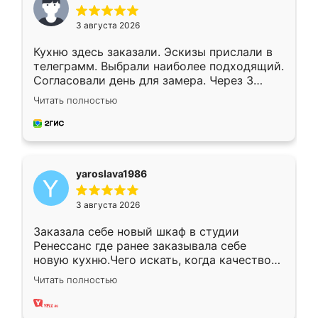
3 августа 2026
Кухню здесь заказали. Эскизы прислали в
телеграмм. Выбрали наиболее подходящий.
Согласовали день для замера. Через 3
недели кухня была уже готова. Остались
Читать полностью
довольны работой. Спасибо Ренессанс
мебель за качественную работу!
yaroslava1986
3 августа 2026
Заказала себе новый шкаф в студии
Ренессанс где ранее заказывала себе
новую кухню.Чего искать, когда качеством
вполне довольна. Служит кухня уже почти
Читать полностью
два года, нареканий нет.