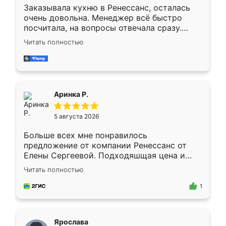
Заказывала кухню в Ренессанс, осталась
очень довольна. Менеджер всё быстро
посчитала, на вопросы отвечала сразу.
Замерщик приехал в субботу, подошёл к
Читать полностью
делу со всей ответственностью. Собрали
за день, ребята работали аккуратно, даже
пыли почти не было. Качество отличное,
ящики ходят плавно, ничего не скрипит.
Всё подошло как влитое.
Аринка Р.
5 августа 2026
Больше всех мне понравилось
предложение от компании Ренессанс от
Елены Сергеевой. Подходяшщая цена и
короткие сроки изготовления. Приехавший
Читать полностью
для замера сотрудник Владислав
предложил по моему эскизу самый
1
подходящий вариант шкафа. Немного его
видоизменил, получилось даже лучше, чем
я хотела.
Ярослава