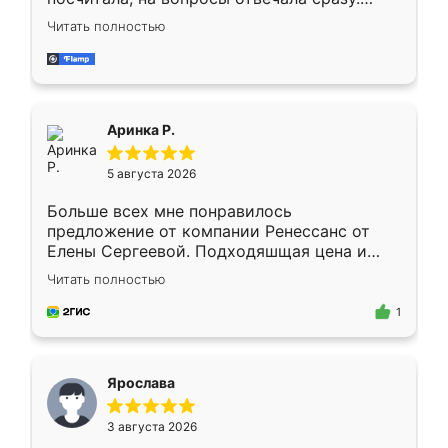
Замерщик приехал в субботу, подошёл к
Читать полностью
делу со всей ответственностью. Собрали
за день, ребята работали аккуратно, даже
пыли почти не было. Качество отличное,
ящики ходят плавно, ничего не скрипит.
Всё подошло как влитое.
Аринка Р.
5 августа 2026
Больше всех мне понравилось
предложение от компании Ренессанс от
Елены Сергеевой. Подходяшщая цена и
короткие сроки изготовления. Приехавший
Читать полностью
для замера сотрудник Владислав
предложил по моему эскизу самый
1
подходящий вариант шкафа. Немного его
видоизменил, получилось даже лучше, чем
я хотела.
Ярослава
3 августа 2026