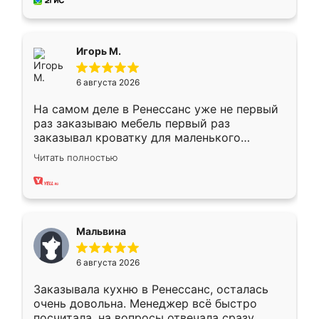
за день, ребята работали аккуратно, даже
пыли почти не было. Качество отличное,
ящики ходят плавно, ничего не скрипит.
Всё подошло как влитое.
Игорь М.
6 августа 2026
На самом деле в Ренессанс уже не первый
раз заказываю мебель первый раз
заказывал кроватку для маленького
ребёнка при его рождении ,во второй раз
Читать полностью
заказал шкаф-купе. По качеству очень
хорошее сборка достаточно быстрая,
также адекватные цены. До этого
сравнивал с разными конкурентами в этом
сегменте ,выбор у конкурентов куда
Мальвина
меньше, здесь же он более разнообразный.
Мне нравится ,если что-то потребуется из
6 августа 2026
мебели буду заказывать только здесь.
Заказывала кухню в Ренессанс, осталась
очень довольна. Менеджер всё быстро
посчитала, на вопросы отвечала сразу.