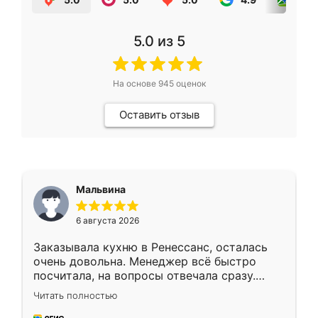
5.0
из 5
На основе
945
оценок
Оставить отзыв
Мальвина
6 августа 2026
Заказывала кухню в Ренессанс, осталась
очень довольна. Менеджер всё быстро
посчитала, на вопросы отвечала сразу.
Замерщик приехал в субботу, подошёл к
Читать полностью
делу со всей ответственностью. Собрали