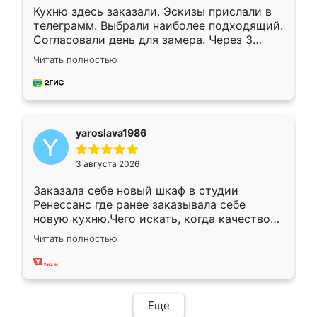
Кухню здесь заказали. Эскизы прислали в
телеграмм. Выбрали наиболее подходящий.
Согласовали день для замера. Через 3
недели кухня была уже готова. Остались
Читать полностью
довольны работой. Спасибо Ренессанс
мебель за качественную работу!
yaroslava1986
3 августа 2026
Заказала себе новый шкаф в студии
Ренессанс где ранее заказывала себе
новую кухню.Чего искать, когда качеством
вполне довольна. Служит кухня уже почти
Читать полностью
два года, нареканий нет.
Еще