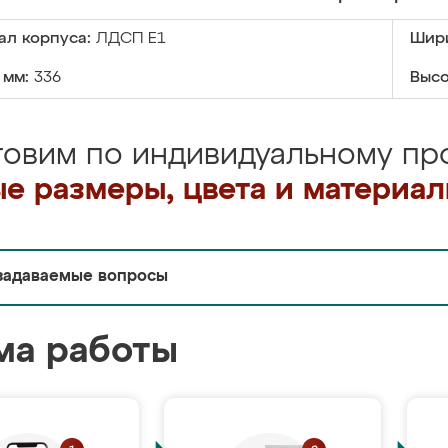
ал корпуса:
ЛДСП Е1
Шири
 мм:
336
Высо
товим по индивидуальному про
е размеры, цвета и материа
задаваемые вопросы
ма работы