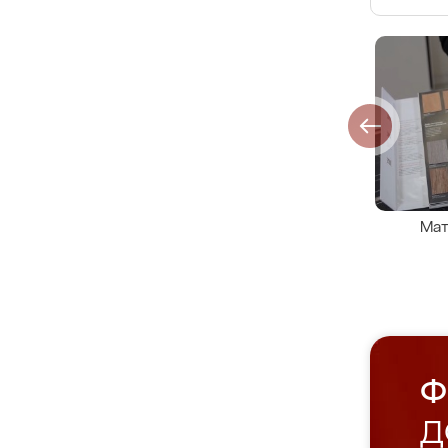
Мат
Ф
Д