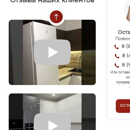
Отзывы наших клиентов
Оста
Позвон
8 (
8 (
8 (
Или оставь
ко
предвар
ОСТ