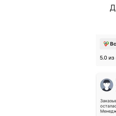
Д
Вс
5.0
из 
Заказыв
осталас
Менедж