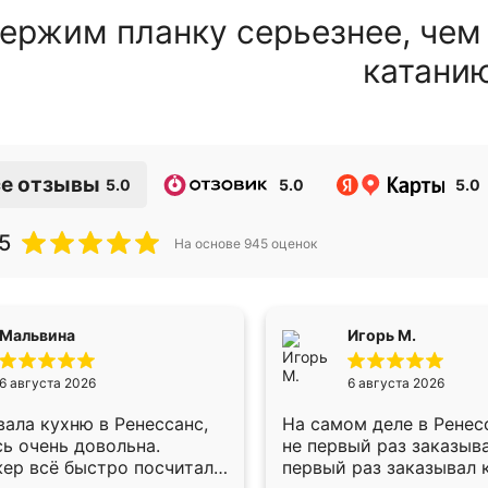
ержим планку серьезнее, чем
катани
е отзывы
5.0
5.0
5.0
5
На основе
945
оценок
Мальвина
Игорь М.
6 августа 2026
6 августа 2026
ала кухню в Ренессанс,
На самом деле в Ренес
ь очень довольна.
не первый раз заказыв
ер всё быстро посчитала,
первый раз заказывал 