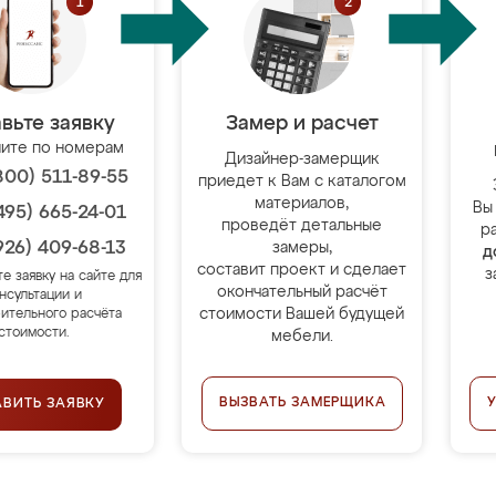
вьте заявку
Замер и расчет
ите по номерам
Дизайнер-замерщик
800) 511-89-55
приедет к Вам с каталогом
материалов,
Вы
495) 665-24-01
проведёт детальные
р
926) 409-68-13
замеры,
д
составит проект и сделает
з
те заявку на сайте для
окончательный расчёт
нсультации и
стоимости Вашей будущей
ительного расчёта
стоимости.
мебели.
ВЫЗВАТЬ ЗАМЕРЩИКА
АВИТЬ ЗАЯВКУ