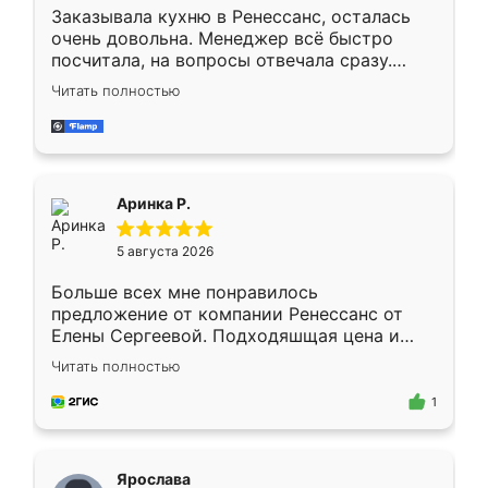
Заказывала кухню в Ренессанс, осталась
очень довольна. Менеджер всё быстро
посчитала, на вопросы отвечала сразу.
Замерщик приехал в субботу, подошёл к
Читать полностью
делу со всей ответственностью. Собрали
за день, ребята работали аккуратно, даже
пыли почти не было. Качество отличное,
ящики ходят плавно, ничего не скрипит.
Всё подошло как влитое.
Аринка Р.
5 августа 2026
Больше всех мне понравилось
предложение от компании Ренессанс от
Елены Сергеевой. Подходяшщая цена и
короткие сроки изготовления. Приехавший
Читать полностью
для замера сотрудник Владислав
предложил по моему эскизу самый
1
подходящий вариант шкафа. Немного его
видоизменил, получилось даже лучше, чем
я хотела.
Ярослава