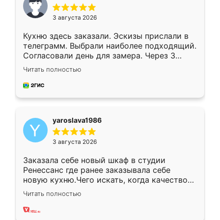
3 августа 2026
Кухню здесь заказали. Эскизы прислали в
телеграмм. Выбрали наиболее подходящий.
Согласовали день для замера. Через 3
недели кухня была уже готова. Остались
Читать полностью
довольны работой. Спасибо Ренессанс
мебель за качественную работу!
yaroslava1986
3 августа 2026
Заказала себе новый шкаф в студии
Ренессанс где ранее заказывала себе
новую кухню.Чего искать, когда качеством
вполне довольна. Служит кухня уже почти
Читать полностью
два года, нареканий нет.