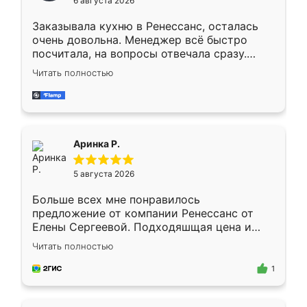
6 августа 2026
мебели буду заказывать только здесь.
Заказывала кухню в Ренессанс, осталась
очень довольна. Менеджер всё быстро
посчитала, на вопросы отвечала сразу.
Замерщик приехал в субботу, подошёл к
Читать полностью
делу со всей ответственностью. Собрали
за день, ребята работали аккуратно, даже
пыли почти не было. Качество отличное,
ящики ходят плавно, ничего не скрипит.
Всё подошло как влитое.
Аринка Р.
5 августа 2026
Больше всех мне понравилось
предложение от компании Ренессанс от
Елены Сергеевой. Подходяшщая цена и
короткие сроки изготовления. Приехавший
Читать полностью
для замера сотрудник Владислав
предложил по моему эскизу самый
1
подходящий вариант шкафа. Немного его
видоизменил, получилось даже лучше, чем