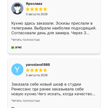
я хотела.
Ярослава
3 августа 2026
Кухню здесь заказали. Эскизы прислали в
телеграмм. Выбрали наиболее подходящий.
Согласовали день для замера. Через 3
недели кухня была уже готова. Остались
Читать полностью
довольны работой. Спасибо Ренессанс
мебель за качественную работу!
yaroslava1986
3 августа 2026
Заказала себе новый шкаф в студии
Ренессанс где ранее заказывала себе
новую кухню.Чего искать, когда качеством
вполне довольна. Служит кухня уже почти
Читать полностью
два года, нареканий нет.