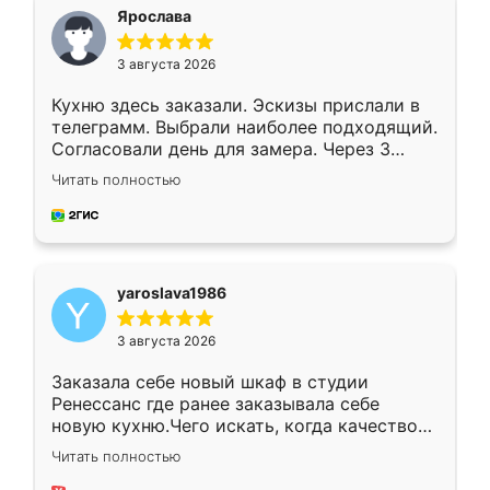
я хотела.
Ярослава
3 августа 2026
Кухню здесь заказали. Эскизы прислали в
телеграмм. Выбрали наиболее подходящий.
Согласовали день для замера. Через 3
недели кухня была уже готова. Остались
Читать полностью
довольны работой. Спасибо Ренессанс
мебель за качественную работу!
yaroslava1986
3 августа 2026
Заказала себе новый шкаф в студии
Ренессанс где ранее заказывала себе
новую кухню.Чего искать, когда качеством
вполне довольна. Служит кухня уже почти
Читать полностью
два года, нареканий нет.