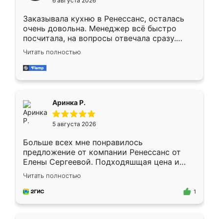
6 августа 2026
мебели буду заказывать только здесь.
Заказывала кухню в Ренессанс, осталась
очень довольна. Менеджер всё быстро
посчитала, на вопросы отвечала сразу.
Замерщик приехал в субботу, подошёл к
Читать полностью
делу со всей ответственностью. Собрали
за день, ребята работали аккуратно, даже
пыли почти не было. Качество отличное,
ящики ходят плавно, ничего не скрипит.
Всё подошло как влитое.
Аринка Р.
5 августа 2026
Больше всех мне понравилось
предложение от компании Ренессанс от
Елены Сергеевой. Подходяшщая цена и
короткие сроки изготовления. Приехавший
Читать полностью
для замера сотрудник Владислав
предложил по моему эскизу самый
1
подходящий вариант шкафа. Немного его
видоизменил, получилось даже лучше, чем