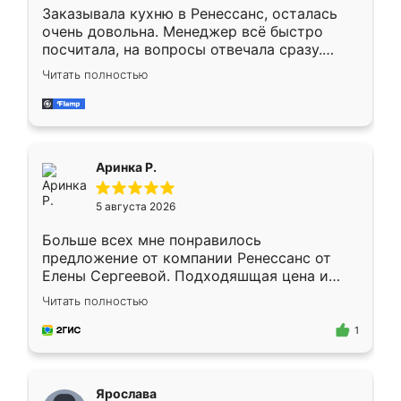
Заказывала кухню в Ренессанс, осталась
очень довольна. Менеджер всё быстро
посчитала, на вопросы отвечала сразу.
Замерщик приехал в субботу, подошёл к
Читать полностью
делу со всей ответственностью. Собрали
за день, ребята работали аккуратно, даже
пыли почти не было. Качество отличное,
ящики ходят плавно, ничего не скрипит.
Всё подошло как влитое.
Аринка Р.
5 августа 2026
Больше всех мне понравилось
предложение от компании Ренессанс от
Елены Сергеевой. Подходяшщая цена и
короткие сроки изготовления. Приехавший
Читать полностью
для замера сотрудник Владислав
предложил по моему эскизу самый
1
подходящий вариант шкафа. Немного его
видоизменил, получилось даже лучше, чем
я хотела.
Ярослава