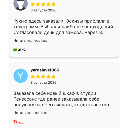
3 августа 2026
Кухню здесь заказали. Эскизы прислали в
телеграмм. Выбрали наиболее подходящий.
Согласовали день для замера. Через 3
недели кухня была уже готова. Остались
Читать полностью
довольны работой. Спасибо Ренессанс
мебель за качественную работу!
yaroslava1986
3 августа 2026
Заказала себе новый шкаф в студии
Ренессанс где ранее заказывала себе
новую кухню.Чего искать, когда качеством
вполне довольна. Служит кухня уже почти
Читать полностью
два года, нареканий нет.