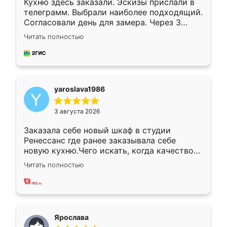
Кухню здесь заказали. Эскизы прислали в
телеграмм. Выбрали наиболее подходящий.
Согласовали день для замера. Через 3
недели кухня была уже готова. Остались
Читать полностью
довольны работой. Спасибо Ренессанс
мебель за качественную работу!
yaroslava1986
3 августа 2026
Заказала себе новый шкаф в студии
Ренессанс где ранее заказывала себе
новую кухню.Чего искать, когда качеством
вполне довольна. Служит кухня уже почти
Читать полностью
два года, нареканий нет.
Ярослава