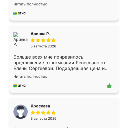
Замерщик приехал в субботу, подошёл к
Читать полностью
делу со всей ответственностью. Собрали
за день, ребята работали аккуратно, даже
пыли почти не было. Качество отличное,
ящики ходят плавно, ничего не скрипит.
Всё подошло как влитое.
Аринка Р.
5 августа 2026
Больше всех мне понравилось
предложение от компании Ренессанс от
Елены Сергеевой. Подходяшщая цена и
короткие сроки изготовления. Приехавший
Читать полностью
для замера сотрудник Владислав
предложил по моему эскизу самый
1
подходящий вариант шкафа. Немного его
видоизменил, получилось даже лучше, чем
я хотела.
Ярослава
3 августа 2026