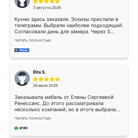
3 августа 2026
Кухню здесь заказали. Эскизы прислали в
телеграмм. Выбрали наиболее подходящий.
Согласовали день для замера. Через 3
недели кухня была уже готова. Остались
Читать полностью
довольны работой. Спасибо Ренессанс
мебель за качественную работу!
Rita S.
29 июля 2026
Заказывала мебель от Елены Сергеевой
Ренессанс. До этого рассматривала
несколько компаний, но в итоге выбрала
эту. Сначала обговорили условия, потом
Читать полностью
приехал замерщик, всё спокойно объяснил
и снял размеры. Изготовили в срок, с
доставкой тоже никаких проблем не