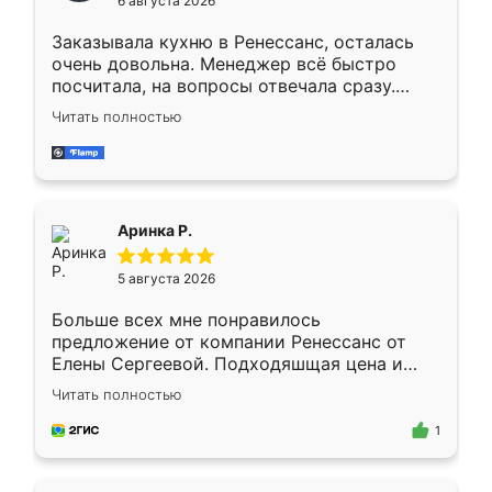
6 августа 2026
мебели буду заказывать только здесь.
Заказывала кухню в Ренессанс, осталась
очень довольна. Менеджер всё быстро
посчитала, на вопросы отвечала сразу.
Замерщик приехал в субботу, подошёл к
Читать полностью
делу со всей ответственностью. Собрали
за день, ребята работали аккуратно, даже
пыли почти не было. Качество отличное,
ящики ходят плавно, ничего не скрипит.
Всё подошло как влитое.
Аринка Р.
5 августа 2026
Больше всех мне понравилось
предложение от компании Ренессанс от
Елены Сергеевой. Подходяшщая цена и
короткие сроки изготовления. Приехавший
Читать полностью
для замера сотрудник Владислав
предложил по моему эскизу самый
1
подходящий вариант шкафа. Немного его
видоизменил, получилось даже лучше, чем