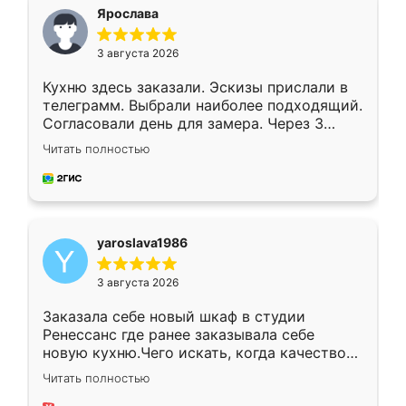
я хотела.
Ярослава
3 августа 2026
Кухню здесь заказали. Эскизы прислали в
телеграмм. Выбрали наиболее подходящий.
Согласовали день для замера. Через 3
недели кухня была уже готова. Остались
Читать полностью
довольны работой. Спасибо Ренессанс
мебель за качественную работу!
yaroslava1986
3 августа 2026
Заказала себе новый шкаф в студии
Ренессанс где ранее заказывала себе
новую кухню.Чего искать, когда качеством
вполне довольна. Служит кухня уже почти
Читать полностью
два года, нареканий нет.