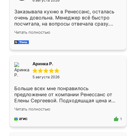
6 августа 2026
мебели буду заказывать только здесь.
Заказывала кухню в Ренессанс, осталась
очень довольна. Менеджер всё быстро
посчитала, на вопросы отвечала сразу.
Замерщик приехал в субботу, подошёл к
Читать полностью
делу со всей ответственностью. Собрали
за день, ребята работали аккуратно, даже
пыли почти не было. Качество отличное,
ящики ходят плавно, ничего не скрипит.
Всё подошло как влитое.
Аринка Р.
5 августа 2026
Больше всех мне понравилось
предложение от компании Ренессанс от
Елены Сергеевой. Подходяшщая цена и
короткие сроки изготовления. Приехавший
Читать полностью
для замера сотрудник Владислав
предложил по моему эскизу самый
1
подходящий вариант шкафа. Немного его
видоизменил, получилось даже лучше, чем