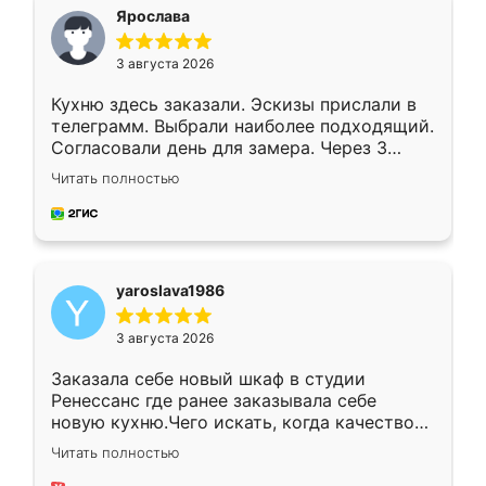
я хотела.
Ярослава
3 августа 2026
Кухню здесь заказали. Эскизы прислали в
телеграмм. Выбрали наиболее подходящий.
Согласовали день для замера. Через 3
недели кухня была уже готова. Остались
Читать полностью
довольны работой. Спасибо Ренессанс
мебель за качественную работу!
yaroslava1986
3 августа 2026
Заказала себе новый шкаф в студии
Ренессанс где ранее заказывала себе
новую кухню.Чего искать, когда качеством
вполне довольна. Служит кухня уже почти
Читать полностью
два года, нареканий нет.