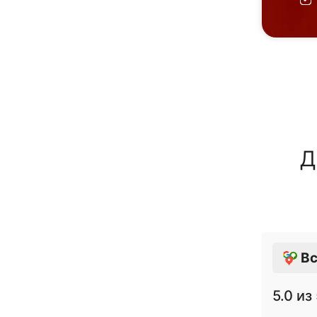
Д
Вс
5.0
из 