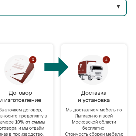
▼
Договор
Доставка
и изготовление
и установка
Заключаем договор,
Мы доставляем мебель по
 вносите предоплату в
Лыткарино и всей
азмере
10% от суммы
Московской области
оговора
, и мы отдаём
бесплатно!
аказ в производство.
Стоимость сборки мебели: