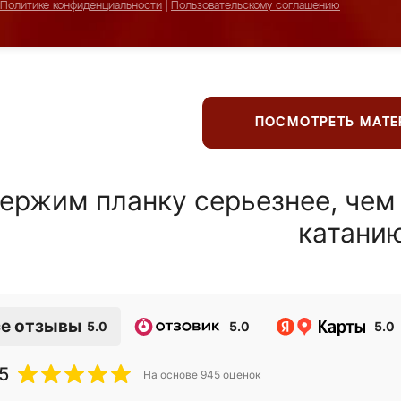
Политике конфиденциальности
|
Пользовательскому соглашению
ПОСМОТРЕТЬ МАТ
ержим планку серьезнее, чем
катани
е отзывы
5.0
5.0
5.0
5
На основе
945
оценок