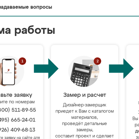
задаваемые вопросы
ма работы
вьте заявку
Замер и расчет
ите по номерам
Дизайнер-замерщик
800) 511-89-55
приедет к Вам с каталогом
материалов,
Вы
495) 665-24-01
проведёт детальные
р
926) 409-68-13
замеры,
д
составит проект и сделает
з
те заявку на сайте для