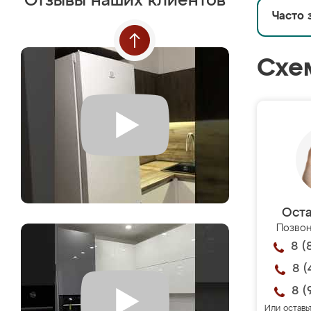
Отзывы наших клиентов
Часто 
Схе
Оста
Позвон
8 (
8 (
8 (
Или оставь