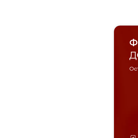
Ф
Д
Ост