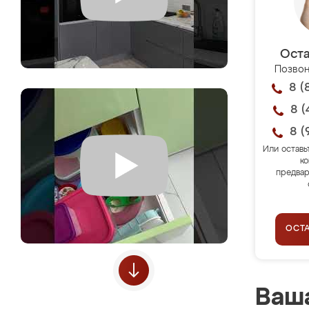
Оста
Позвон
8 (
8 (
8 (
Или оставь
ко
предвар
ОСТ
Ваша