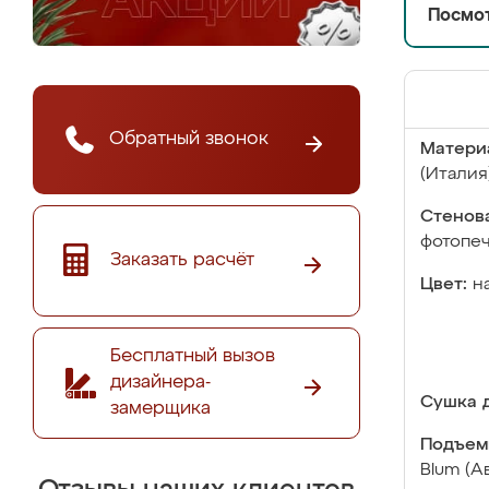
Посмот
Обратный звонок
Матери
(Италия
Стенова
фотопе
Заказать расчёт
Цвет:
н
Бесплатный вызов
дизайнера-
Сушка д
замерщика
Подъем
Blum (А