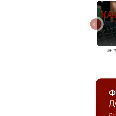
Как 
Ф
Д
Ост