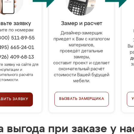
вьте заявку
Замер и расчет
ите по номерам
Дизайнер-замерщик
800) 511-89-55
приедет к Вам с каталогом
материалов,
Вы
495) 665-24-01
проведёт детальные
р
926) 409-68-13
замеры,
д
составит проект и сделает
з
те заявку на сайте для
окончательный расчёт
нсультации и
стоимости Вашей будущей
ительного расчёта
стоимости.
мебели.
ВЫЗВАТЬ ЗАМЕРЩИКА
АВИТЬ ЗАЯВКУ
 выгода при заказе у на