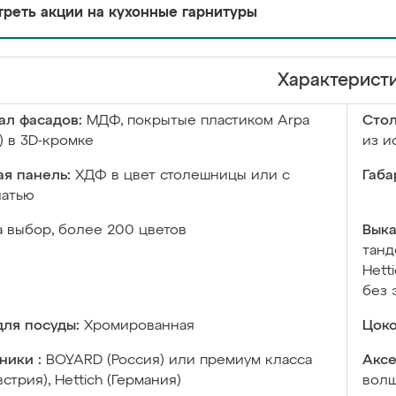
реть акции на кухонные гарнитуры
Характерист
ал фасадов:
МДФ, покрытые пластиком Arpa
Сто
) в 3D-кромке
из и
я панель:
ХДФ в цвет столешницы или с
Габа
чатью
а выбор, более 200 цветов
Выка
танд
Hett
без 
ля посуды:
Хромированная
Цоко
ники :
BOYARD (Россия) или премиум класса
Аксе
встрия), Hettich (Германия)
волш