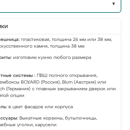
▼
ики
лешница:
пластиковая, толщина 26 мм или 38 мм;
скусственного камня, толщина 38 мм
риты:
изготовим кухню любого размера
тные системы :
ПВШ полного открывания,
ембоксы BOYARD (Россия), Blum (Австрия) или
ich (Германия) с плавным закрыванием дверок или
этой опции
ль:
в цвет фасадов или корпуса
ссуары:
Выкатные корзины, бутылочницы,
ебные уголки, карусели