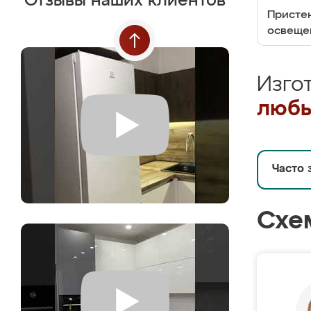
Отзывы наших клиентов
Пристен
освеще
Изго
любы
Часто 
Схе