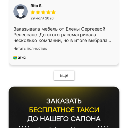
Rita S.
29 июля 2026
Заказывала мебель от Елены Сергеевой
Ренессанс. До этого рассматривала
несколько компаний, но в итоге выбрала
эту. Сначала обговорили условия, потом
Читать полностью
приехал замерщик, всё спокойно объяснил
и снял размеры. Изготовили в срок, с
доставкой тоже никаких проблем не
возникло. Сборку выполнили аккуратно,
мебель сразу встала на свое место без
Еще
каких-либо доработок. Качеством осталась
довольна, все выглядит так, как и ожидала.
ЗАКАЗАТЬ
БЕСПЛАТНОЕ ТАКСИ
ДО НАШЕГО САЛОНА