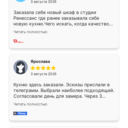
3 августа 2026
Заказала себе новый шкаф в студии
Ренессанс где ранее заказывала себе
новую кухню.Чего искать, когда качеством
вполне довольна. Служит кухня уже почти
Читать полностью
два года, нареканий нет.
Ярослава
3 августа 2026
Кухню здесь заказали. Эскизы прислали в
телеграмм. Выбрали наиболее подходящий.
Согласовали день для замера. Через 3
недели кухня была уже готова. Остались
Читать полностью
довольны работой. Спасибо Ренессанс
мебель за качественную работу!