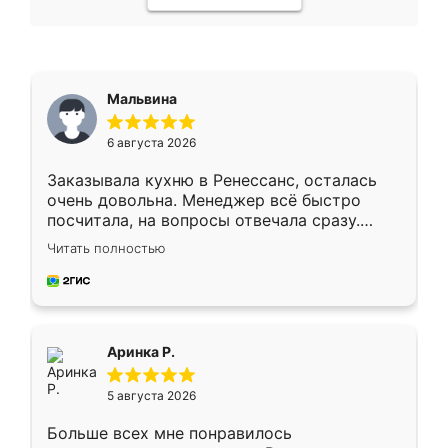
Мальвина
6 августа 2026
Заказывала кухню в Ренессанс, осталась
очень довольна. Менеджер всё быстро
посчитала, на вопросы отвечала сразу.
Замерщик приехал в субботу, подошёл к
Читать полностью
делу со всей ответственностью. Собрали
за день, ребята работали аккуратно, даже
пыли почти не было. Качество отличное,
ящики ходят плавно, ничего не скрипит.
Всё подошло как влитое.
Аринка Р.
5 августа 2026
Больше всех мне понравилось