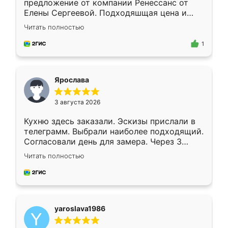
предложение от компании Ренессанс от
Елены Сергеевой. Подходяшщая цена и
короткие сроки изготовления. Приехавший
Читать полностью
для замера сотрудник Владислав
предложил по моему эскизу самый
1
подходящий вариант шкафа. Немного его
видоизменил, получилось даже лучше, чем
я хотела.
Ярослава
3 августа 2026
Кухню здесь заказали. Эскизы прислали в
телеграмм. Выбрали наиболее подходящий.
Согласовали день для замера. Через 3
недели кухня была уже готова. Остались
Читать полностью
довольны работой. Спасибо Ренессанс
мебель за качественную работу!
yaroslava1986