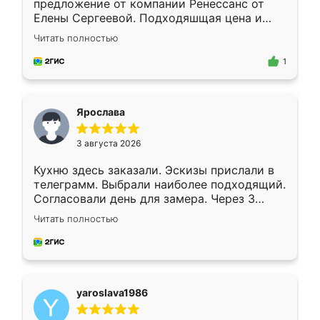
предложение от компании Ренессанс от
Елены Сергеевой. Подходяшщая цена и
короткие сроки изготовления. Приехавший
Читать полностью
для замера сотрудник Владислав
предложил по моему эскизу самый
1
подходящий вариант шкафа. Немного его
видоизменил, получилось даже лучше, чем
я хотела.
Ярослава
3 августа 2026
Кухню здесь заказали. Эскизы прислали в
телеграмм. Выбрали наиболее подходящий.
Согласовали день для замера. Через 3
недели кухня была уже готова. Остались
Читать полностью
довольны работой. Спасибо Ренессанс
мебель за качественную работу!
yaroslava1986