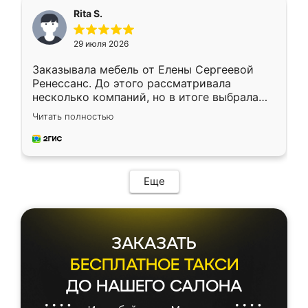
Rita S.
29 июля 2026
Заказывала мебель от Елены Сергеевой
Ренессанс. До этого рассматривала
несколько компаний, но в итоге выбрала
эту. Сначала обговорили условия, потом
Читать полностью
приехал замерщик, всё спокойно объяснил
и снял размеры. Изготовили в срок, с
доставкой тоже никаких проблем не
возникло. Сборку выполнили аккуратно,
мебель сразу встала на свое место без
Еще
каких-либо доработок. Качеством осталась
довольна, все выглядит так, как и ожидала.
ЗАКАЗАТЬ
БЕСПЛАТНОЕ ТАКСИ
ДО НАШЕГО САЛОНА