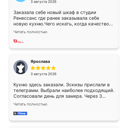
3 августа 2026
Заказала себе новый шкаф в студии
Ренессанс где ранее заказывала себе
новую кухню.Чего искать, когда качеством
вполне довольна. Служит кухня уже почти
Читать полностью
два года, нареканий нет.
Ярослава
3 августа 2026
Кухню здесь заказали. Эскизы прислали в
телеграмм. Выбрали наиболее подходящий.
Согласовали день для замера. Через 3
недели кухня была уже готова. Остались
Читать полностью
довольны работой. Спасибо Ренессанс
мебель за качественную работу!