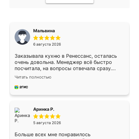
Мальвина
6 августа 2026
Заказывала кухню в Ренессанс, осталась
очень довольна. Менеджер всё быстро
посчитала, на вопросы отвечала сразу.
Замерщик приехал в субботу, подошёл к
Читать полностью
делу со всей ответственностью. Собрали
за день, ребята работали аккуратно, даже
пыли почти не было. Качество отличное,
ящики ходят плавно, ничего не скрипит.
Всё подошло как влитое.
Аринка Р.
5 августа 2026
Больше всех мне понравилось