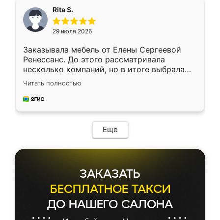
Rita S.
29 июля 2026
Заказывала мебель от Елены Сергеевой
Ренессанс. До этого рассматривала
несколько компаний, но в итоге выбрала
эту. Сначала обговорили условия, потом
Читать полностью
приехал замерщик, всё спокойно объяснил
и снял размеры. Изготовили в срок, с
доставкой тоже никаких проблем не
возникло. Сборку выполнили аккуратно,
мебель сразу встала на свое место без
Еще
каких-либо доработок. Качеством осталась
довольна, все выглядит так, как и ожидала.
ЗАКАЗАТЬ
БЕСПЛАТНОЕ ТАКСИ
ДО НАШЕГО САЛОНА