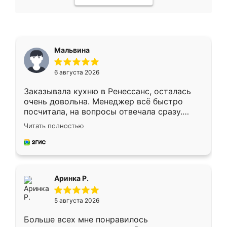
Мальвина
6 августа 2026
Заказывала кухню в Ренессанс, осталась
очень довольна. Менеджер всё быстро
посчитала, на вопросы отвечала сразу.
Замерщик приехал в субботу, подошёл к
Читать полностью
делу со всей ответственностью. Собрали
за день, ребята работали аккуратно, даже
пыли почти не было. Качество отличное,
ящики ходят плавно, ничего не скрипит.
Всё подошло как влитое.
Аринка Р.
5 августа 2026
Больше всех мне понравилось