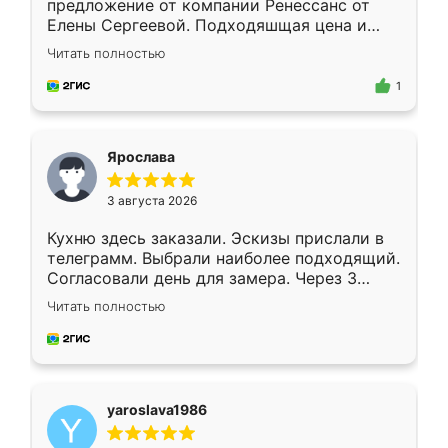
предложение от компании Ренессанс от
Елены Сергеевой. Подходяшщая цена и
короткие сроки изготовления. Приехавший
Читать полностью
для замера сотрудник Владислав
предложил по моему эскизу самый
1
подходящий вариант шкафа. Немного его
видоизменил, получилось даже лучше, чем
я хотела.
Ярослава
3 августа 2026
Кухню здесь заказали. Эскизы прислали в
телеграмм. Выбрали наиболее подходящий.
Согласовали день для замера. Через 3
недели кухня была уже готова. Остались
Читать полностью
довольны работой. Спасибо Ренессанс
мебель за качественную работу!
yaroslava1986