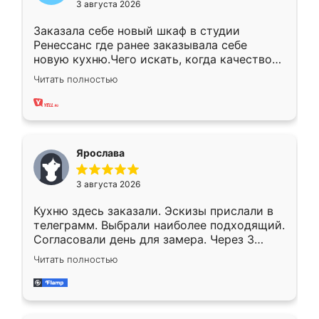
3 августа 2026
Заказала себе новый шкаф в студии
Ренессанс где ранее заказывала себе
новую кухню.Чего искать, когда качеством
вполне довольна. Служит кухня уже почти
Читать полностью
два года, нареканий нет.
Ярослава
3 августа 2026
Кухню здесь заказали. Эскизы прислали в
телеграмм. Выбрали наиболее подходящий.
Согласовали день для замера. Через 3
недели кухня была уже готова. Остались
Читать полностью
довольны работой. Спасибо Ренессанс
мебель за качественную работу!