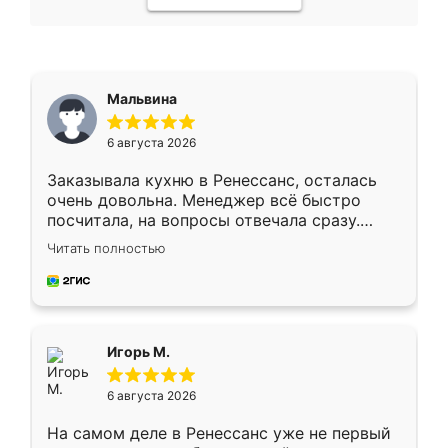
Мальвина
6 августа 2026
Заказывала кухню в Ренессанс, осталась
очень довольна. Менеджер всё быстро
посчитала, на вопросы отвечала сразу.
Замерщик приехал в субботу, подошёл к
Читать полностью
делу со всей ответственностью. Собрали
за день, ребята работали аккуратно, даже
пыли почти не было. Качество отличное,
ящики ходят плавно, ничего не скрипит.
Всё подошло как влитое.
Игорь М.
6 августа 2026
На самом деле в Ренессанс уже не первый