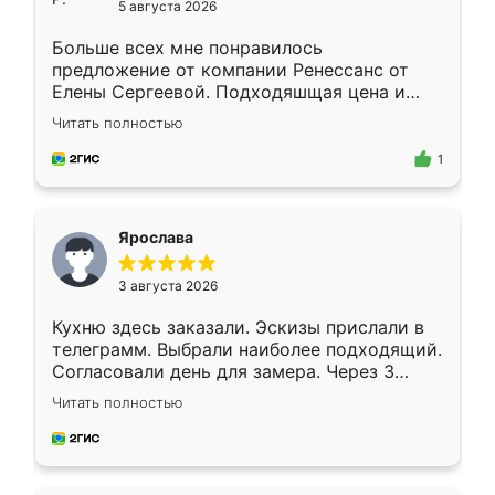
5 августа 2026
Больше всех мне понравилось
предложение от компании Ренессанс от
Елены Сергеевой. Подходяшщая цена и
короткие сроки изготовления. Приехавший
Читать полностью
для замера сотрудник Владислав
предложил по моему эскизу самый
1
подходящий вариант шкафа. Немного его
видоизменил, получилось даже лучше, чем
я хотела.
Ярослава
3 августа 2026
Кухню здесь заказали. Эскизы прислали в
телеграмм. Выбрали наиболее подходящий.
Согласовали день для замера. Через 3
недели кухня была уже готова. Остались
Читать полностью
довольны работой. Спасибо Ренессанс
мебель за качественную работу!