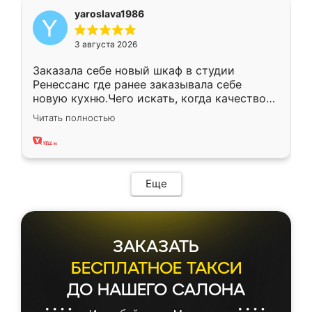
yaroslava1986
3 августа 2026
Заказала себе новый шкаф в студии
Ренессанс где ранее заказывала себе
новую кухню.Чего искать, когда качеством
вполне довольна. Служит кухня уже почти
Читать полностью
два года, нареканий нет.
Еще
ЗАКАЗАТЬ
БЕСПЛАТНОЕ ТАКСИ
ДО НАШЕГО САЛОНА