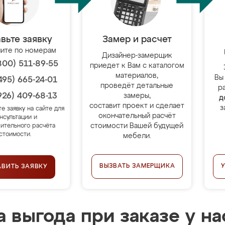
вьте заявку
Замер и расчет
ите по номерам
Дизайнер-замерщик
800) 511-89-55
приедет к Вам с каталогом
материалов,
Вы
495) 665-24-01
проведёт детальные
р
926) 409-68-13
замеры,
д
составит проект и сделает
з
те заявку на сайте для
окончательный расчёт
нсультации и
стоимости Вашей будущей
ительного расчёта
стоимости.
мебели.
ВЫЗВАТЬ ЗАМЕРЩИКА
АВИТЬ ЗАЯВКУ
 выгода при заказе у на