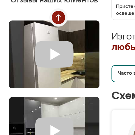
Отзывы наших клиентов
Пристен
освеще
Изго
любы
Часто 
Схе