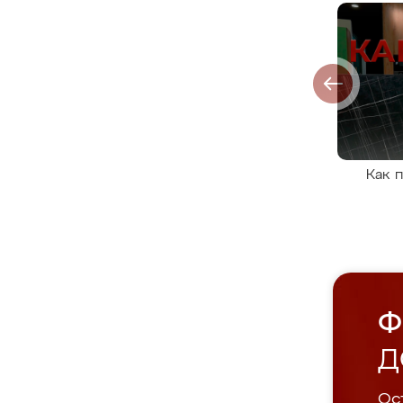
Как 
Ф
Д
Ост