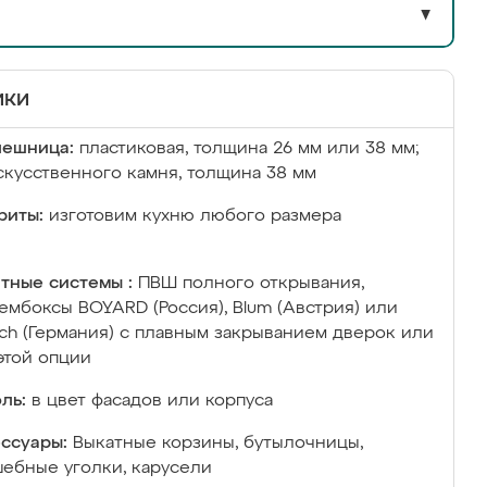
▼
ики
лешница:
пластиковая, толщина 26 мм или 38 мм;
скусственного камня, толщина 38 мм
риты:
изготовим кухню любого размера
тные системы :
ПВШ полного открывания,
ембоксы BOYARD (Россия), Blum (Австрия) или
ich (Германия) с плавным закрыванием дверок или
этой опции
ль:
в цвет фасадов или корпуса
ссуары:
Выкатные корзины, бутылочницы,
ебные уголки, карусели