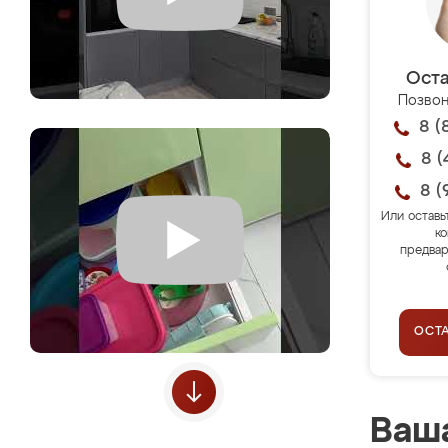
Оста
Позвон
8 (
8 (
8 (
Или оставь
ко
предвар
ОСТ
Ваша