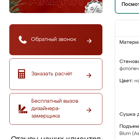
Посмот
Обратный звонок
Матери
Стенова
фотопе
Заказать расчёт
Цвет:
н
Бесплатный вызов
дизайнера-
Сушка д
замерщика
Подъем
Blum (А