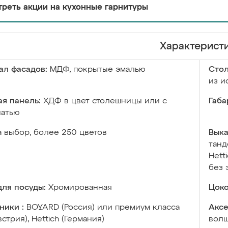
реть акции на кухонные гарнитуры
Характерист
ал фасадов:
МДФ, покрытые эмалью
Сто
из и
я панель:
ХДФ в цвет столешницы или с
Габа
чатью
а выбор, более 250 цветов
Выка
танд
Hett
без 
ля посуды:
Хромированная
Цоко
ники :
BOYARD (Россия) или премиум класса
Аксе
встрия), Hettich (Германия)
волш