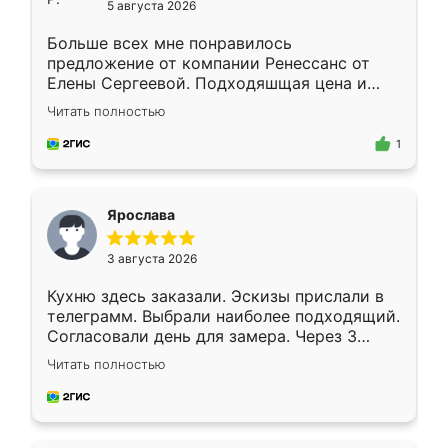
5 августа 2026
Больше всех мне понравилось
предложение от компании Ренессанс от
Елены Сергеевой. Подходяшщая цена и
короткие сроки изготовления. Приехавший
Читать полностью
для замера сотрудник Владислав
предложил по моему эскизу самый
1
подходящий вариант шкафа. Немного его
видоизменил, получилось даже лучше, чем
я хотела.
Ярослава
3 августа 2026
Кухню здесь заказали. Эскизы прислали в
телеграмм. Выбрали наиболее подходящий.
Согласовали день для замера. Через 3
недели кухня была уже готова. Остались
Читать полностью
довольны работой. Спасибо Ренессанс
мебель за качественную работу!