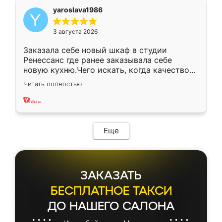
yaroslava1986
3 августа 2026
Заказала себе новый шкаф в студии
Ренессанс где ранее заказывала себе
новую кухню.Чего искать, когда качеством
вполне довольна. Служит кухня уже почти
Читать полностью
два года, нареканий нет.
Еще
ЗАКАЗАТЬ
БЕСПЛАТНОЕ ТАКСИ
ДО НАШЕГО САЛОНА