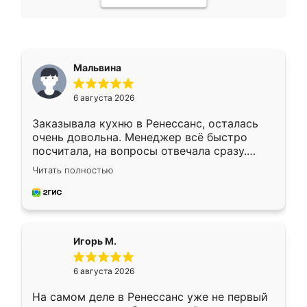
Мальвина
6 августа 2026
Заказывала кухню в Ренессанс, осталась
очень довольна. Менеджер всё быстро
посчитала, на вопросы отвечала сразу.
Замерщик приехал в субботу, подошёл к
Читать полностью
делу со всей ответственностью. Собрали
за день, ребята работали аккуратно, даже
пыли почти не было. Качество отличное,
ящики ходят плавно, ничего не скрипит.
Всё подошло как влитое.
Игорь М.
6 августа 2026
На самом деле в Ренессанс уже не первый