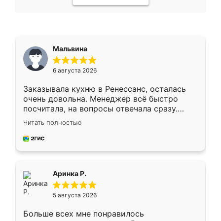
Мальвина
6 августа 2026
Заказывала кухню в Ренессанс, осталась
очень довольна. Менеджер всё быстро
посчитала, на вопросы отвечала сразу.
Замерщик приехал в субботу, подошёл к
Читать полностью
делу со всей ответственностью. Собрали
за день, ребята работали аккуратно, даже
пыли почти не было. Качество отличное,
ящики ходят плавно, ничего не скрипит.
Всё подошло как влитое.
Аринка Р.
5 августа 2026
Больше всех мне понравилось