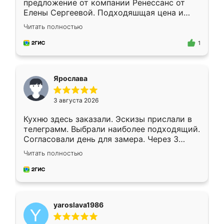
предложение от компании Ренессанс от
Елены Сергеевой. Подходяшщая цена и
короткие сроки изготовления. Приехавший
Читать полностью
для замера сотрудник Владислав
предложил по моему эскизу самый
1
подходящий вариант шкафа. Немного его
видоизменил, получилось даже лучше, чем
я хотела.
Ярослава
3 августа 2026
Кухню здесь заказали. Эскизы прислали в
телеграмм. Выбрали наиболее подходящий.
Согласовали день для замера. Через 3
недели кухня была уже готова. Остались
Читать полностью
довольны работой. Спасибо Ренессанс
мебель за качественную работу!
yaroslava1986