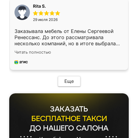
Rita S.
29 июля 2026
Заказывала мебель от Елены Сергеевой
Ренессанс. До этого рассматривала
несколько компаний, но в итоге выбрала
эту. Сначала обговорили условия, потом
Читать полностью
приехал замерщик, всё спокойно объяснил
и снял размеры. Изготовили в срок, с
доставкой тоже никаких проблем не
возникло. Сборку выполнили аккуратно,
мебель сразу встала на свое место без
Еще
каких-либо доработок. Качеством осталась
довольна, все выглядит так, как и ожидала.
ЗАКАЗАТЬ
БЕСПЛАТНОЕ ТАКСИ
ДО НАШЕГО САЛОНА