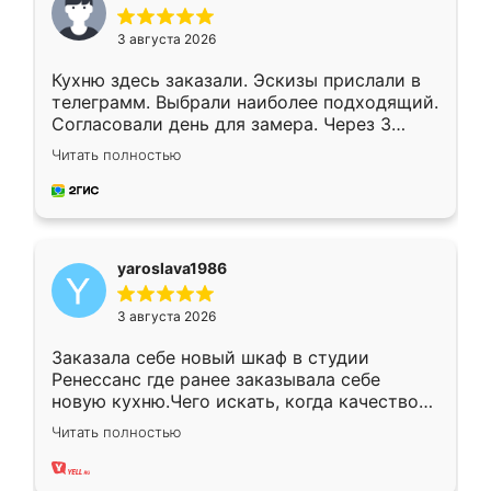
3 августа 2026
Кухню здесь заказали. Эскизы прислали в
телеграмм. Выбрали наиболее подходящий.
Согласовали день для замера. Через 3
недели кухня была уже готова. Остались
Читать полностью
довольны работой. Спасибо Ренессанс
мебель за качественную работу!
yaroslava1986
3 августа 2026
Заказала себе новый шкаф в студии
Ренессанс где ранее заказывала себе
новую кухню.Чего искать, когда качеством
вполне довольна. Служит кухня уже почти
Читать полностью
два года, нареканий нет.