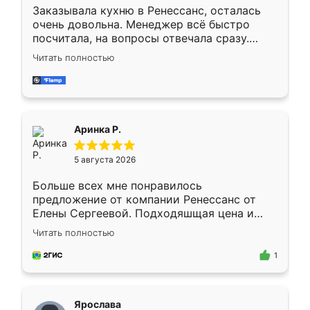
Заказывала кухню в Ренессанс, осталась
очень довольна. Менеджер всё быстро
посчитала, на вопросы отвечала сразу.
Замерщик приехал в субботу, подошёл к
Читать полностью
делу со всей ответственностью. Собрали
за день, ребята работали аккуратно, даже
пыли почти не было. Качество отличное,
ящики ходят плавно, ничего не скрипит.
Всё подошло как влитое.
Аринка Р.
5 августа 2026
Больше всех мне понравилось
предложение от компании Ренессанс от
Елены Сергеевой. Подходяшщая цена и
короткие сроки изготовления. Приехавший
Читать полностью
для замера сотрудник Владислав
предложил по моему эскизу самый
1
подходящий вариант шкафа. Немного его
видоизменил, получилось даже лучше, чем
я хотела.
Ярослава