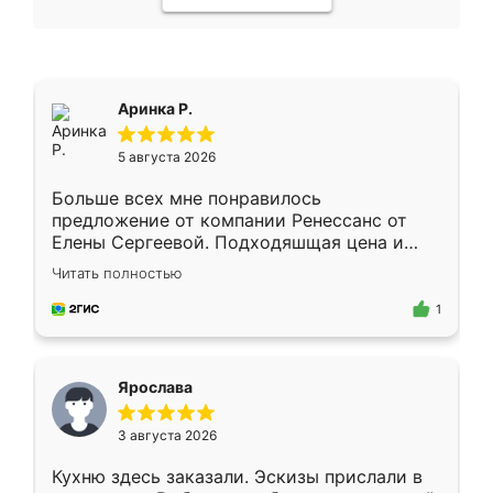
Аринка Р.
5 августа 2026
Больше всех мне понравилось
предложение от компании Ренессанс от
Елены Сергеевой. Подходяшщая цена и
короткие сроки изготовления. Приехавший
Читать полностью
для замера сотрудник Владислав
предложил по моему эскизу самый
1
подходящий вариант шкафа. Немного его
видоизменил, получилось даже лучше, чем
я хотела.
Ярослава
3 августа 2026
Кухню здесь заказали. Эскизы прислали в