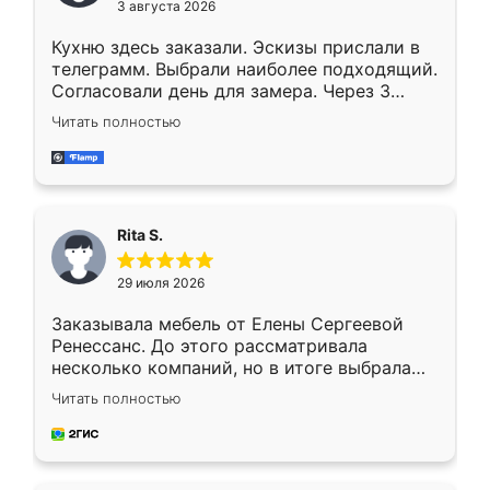
3 августа 2026
Кухню здесь заказали. Эскизы прислали в
телеграмм. Выбрали наиболее подходящий.
Согласовали день для замера. Через 3
недели кухня была уже готова. Остались
Читать полностью
довольны работой. Спасибо Ренессанс
мебель за качественную работу!
Rita S.
29 июля 2026
Заказывала мебель от Елены Сергеевой
Ренессанс. До этого рассматривала
несколько компаний, но в итоге выбрала
эту. Сначала обговорили условия, потом
Читать полностью
приехал замерщик, всё спокойно объяснил
и снял размеры. Изготовили в срок, с
доставкой тоже никаких проблем не
возникло. Сборку выполнили аккуратно,