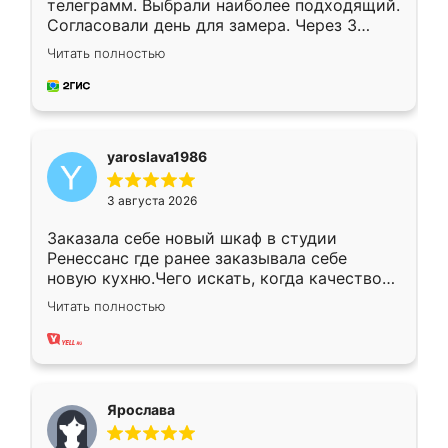
телеграмм. Выбрали наиболее подходящий.
Согласовали день для замера. Через 3
недели кухня была уже готова. Остались
Читать полностью
довольны работой. Спасибо Ренессанс
мебель за качественную работу!
yaroslava1986
3 августа 2026
Заказала себе новый шкаф в студии
Ренессанс где ранее заказывала себе
новую кухню.Чего искать, когда качеством
вполне довольна. Служит кухня уже почти
Читать полностью
два года, нареканий нет.
Ярослава