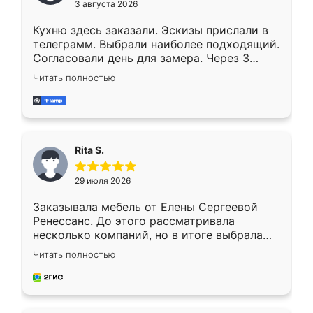
3 августа 2026
Кухню здесь заказали. Эскизы прислали в
телеграмм. Выбрали наиболее подходящий.
Согласовали день для замера. Через 3
недели кухня была уже готова. Остались
Читать полностью
довольны работой. Спасибо Ренессанс
мебель за качественную работу!
Rita S.
29 июля 2026
Заказывала мебель от Елены Сергеевой
Ренессанс. До этого рассматривала
несколько компаний, но в итоге выбрала
эту. Сначала обговорили условия, потом
Читать полностью
приехал замерщик, всё спокойно объяснил
и снял размеры. Изготовили в срок, с
доставкой тоже никаких проблем не
возникло. Сборку выполнили аккуратно,