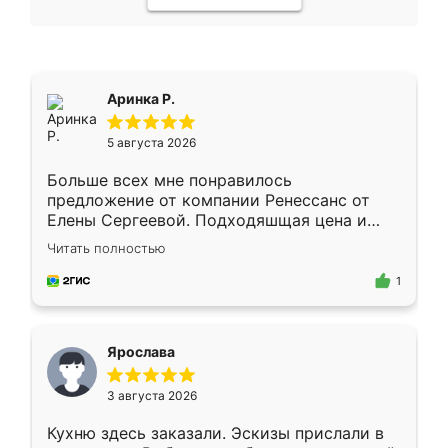
Аринка Р.
5 августа 2026
Больше всех мне понравилось
предложение от компании Ренессанс от
Елены Сергеевой. Подходяшщая цена и
короткие сроки изготовления. Приехавший
Читать полностью
для замера сотрудник Владислав
предложил по моему эскизу самый
1
подходящий вариант шкафа. Немного его
видоизменил, получилось даже лучше, чем
я хотела.
Ярослава
3 августа 2026
Кухню здесь заказали. Эскизы прислали в