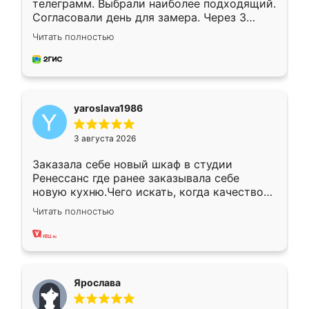
телеграмм. Выбрали наиболее подходящий.
Согласовали день для замера. Через 3
недели кухня была уже готова. Остались
Читать полностью
довольны работой. Спасибо Ренессанс
мебель за качественную работу!
yaroslava1986
3 августа 2026
Заказала себе новый шкаф в студии
Ренессанс где ранее заказывала себе
новую кухню.Чего искать, когда качеством
вполне довольна. Служит кухня уже почти
Читать полностью
два года, нареканий нет.
Ярослава