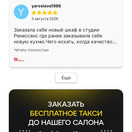
yaroslava1986
3 августа 2026
Заказала себе новый шкаф в студии
Ренессанс где ранее заказывала себе
новую кухню.Чего искать, когда качеством
вполне довольна. Служит кухня уже почти
Читать полностью
два года, нареканий нет.
Еще
ЗАКАЗАТЬ
БЕСПЛАТНОЕ ТАКСИ
ДО НАШЕГО САЛОНА