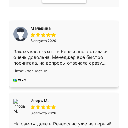
Мальвина
6 августа 2026
Заказывала кухню в Ренессанс, осталась
очень довольна. Менеджер всё быстро
посчитала, на вопросы отвечала сразу.
Замерщик приехал в субботу, подошёл к
Читать полностью
делу со всей ответственностью. Собрали
за день, ребята работали аккуратно, даже
пыли почти не было. Качество отличное,
ящики ходят плавно, ничего не скрипит.
Всё подошло как влитое.
Игорь М.
6 августа 2026
На самом деле в Ренессанс уже не первый