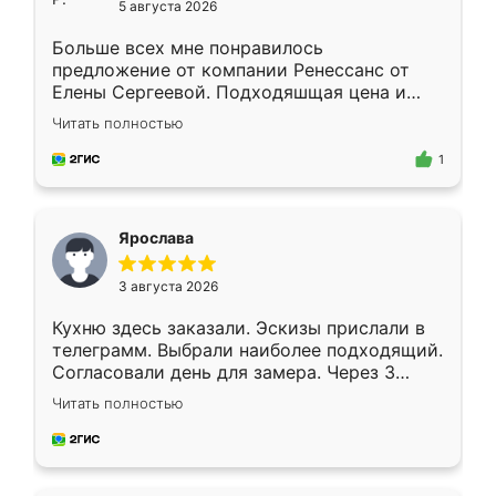
5 августа 2026
Больше всех мне понравилось
предложение от компании Ренессанс от
Елены Сергеевой. Подходяшщая цена и
короткие сроки изготовления. Приехавший
Читать полностью
для замера сотрудник Владислав
предложил по моему эскизу самый
1
подходящий вариант шкафа. Немного его
видоизменил, получилось даже лучше, чем
я хотела.
Ярослава
3 августа 2026
Кухню здесь заказали. Эскизы прислали в
телеграмм. Выбрали наиболее подходящий.
Согласовали день для замера. Через 3
недели кухня была уже готова. Остались
Читать полностью
довольны работой. Спасибо Ренессанс
мебель за качественную работу!