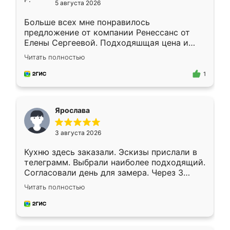
5 августа 2026
Больше всех мне понравилось
предложение от компании Ренессанс от
Елены Сергеевой. Подходяшщая цена и
короткие сроки изготовления. Приехавший
Читать полностью
для замера сотрудник Владислав
предложил по моему эскизу самый
1
подходящий вариант шкафа. Немного его
видоизменил, получилось даже лучше, чем
я хотела.
Ярослава
3 августа 2026
Кухню здесь заказали. Эскизы прислали в
телеграмм. Выбрали наиболее подходящий.
Согласовали день для замера. Через 3
недели кухня была уже готова. Остались
Читать полностью
довольны работой. Спасибо Ренессанс
мебель за качественную работу!