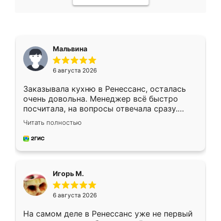
Мальвина
6 августа 2026
Заказывала кухню в Ренессанс, осталась
очень довольна. Менеджер всё быстро
посчитала, на вопросы отвечала сразу.
Замерщик приехал в субботу, подошёл к
Читать полностью
делу со всей ответственностью. Собрали
за день, ребята работали аккуратно, даже
пыли почти не было. Качество отличное,
ящики ходят плавно, ничего не скрипит.
Всё подошло как влитое.
Игорь М.
6 августа 2026
На самом деле в Ренессанс уже не первый