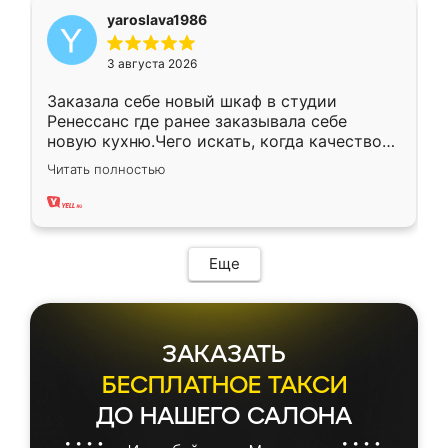
yaroslava1986
3 августа 2026
Заказала себе новый шкаф в студии
Ренессанс где ранее заказывала себе
новую кухню.Чего искать, когда качеством
вполне довольна. Служит кухня уже почти
Читать полностью
два года, нареканий нет.
Еще
ЗАКАЗАТЬ
БЕСПЛАТНОЕ ТАКСИ
ДО НАШЕГО САЛОНА