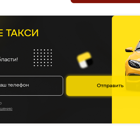
Е ТАКСИ
ласти!
Отправить
о
ашению