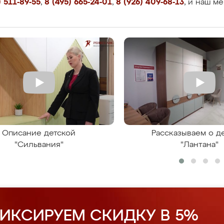
 511-89-55
,
8 (495) 665-24-01
,
8 (926) 409-68-13
, и наш м
Описание детской
Рассказываем о д
"Сильвания"
"Лантана"
ИКСИРУЕМ СКИДКУ В 5%