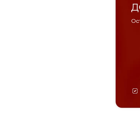
Д
Ост