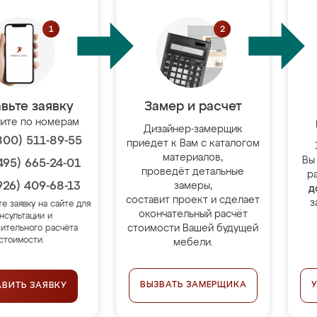
вьте заявку
Замер и расчет
ите по номерам
Дизайнер-замерщик
800) 511-89-55
приедет к Вам с каталогом
материалов,
Вы
495) 665-24-01
проведёт детальные
р
926) 409-68-13
замеры,
д
составит проект и сделает
з
те заявку на сайте для
окончательный расчёт
нсультации и
стоимости Вашей будущей
ительного расчёта
стоимости.
мебели.
ВЫЗВАТЬ ЗАМЕРЩИКА
АВИТЬ ЗАЯВКУ