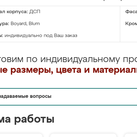
ал корпуса:
ДСП
Фаса
ура:
Boyard, Blum
Кром
ы:
индивидуально под Ваш заказ
товим по индивидуальному про
е размеры, цвета и материа
задаваемые вопросы
ма работы