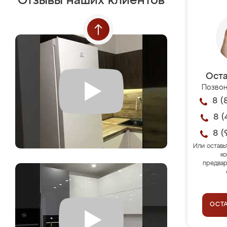
Отзывы наших клиентов
Оста
Позвон
8 (
8 (
8 (
Или оставь
ко
предвар
ОСТ