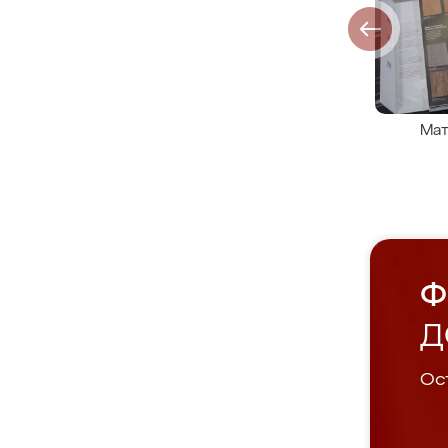
Мат
Ф
Д
Ост