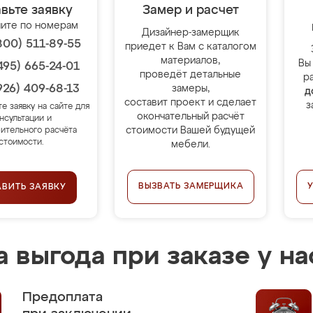
вьте заявку
Замер и расчет
ите по номерам
Дизайнер-замерщик
800) 511-89-55
приедет к Вам с каталогом
материалов,
Вы
495) 665-24-01
проведёт детальные
р
926) 409-68-13
замеры,
д
составит проект и сделает
з
те заявку на сайте для
окончательный расчёт
нсультации и
стоимости Вашей будущей
ительного расчёта
стоимости.
мебели.
ВЫЗВАТЬ ЗАМЕРЩИКА
АВИТЬ ЗАЯВКУ
 выгода при заказе у на
Предоплата