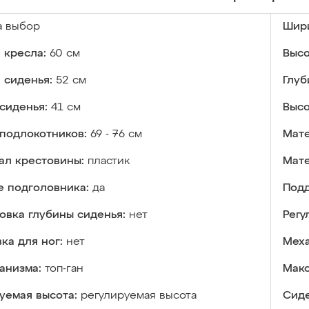
а выбор
Шири
 кресла:
60 см
Высо
 сиденья:
52 см
Глуб
сиденья:
41 см
Высо
подлокотников:
69 - 76 см
Мате
ал крестовины:
пластик
Мате
е подголовника:
да
Подд
овка глубины сиденья:
нет
Регу
ка для ног:
нет
Меха
анизма:
топ-ган
Макс
уемая высота:
регулируемая высота
Сиде