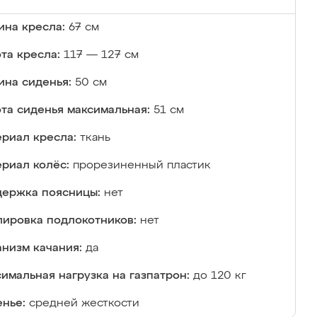
на кресла:
67 см
та кресла:
117 — 127 см
ина сиденья:
50 см
та сиденья максимальная:
51 см
риал кресла:
ткань
риал колёс:
прорезиненный пластик
ержка поясницы:
нет
лировка подлокотников:
нет
низм качания:
да
имальная нагрузка на газпатрон:
до 120 кг
нье:
средней жесткости