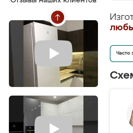
Отзывы наших клиентов
Изго
любы
Часто 
Схе