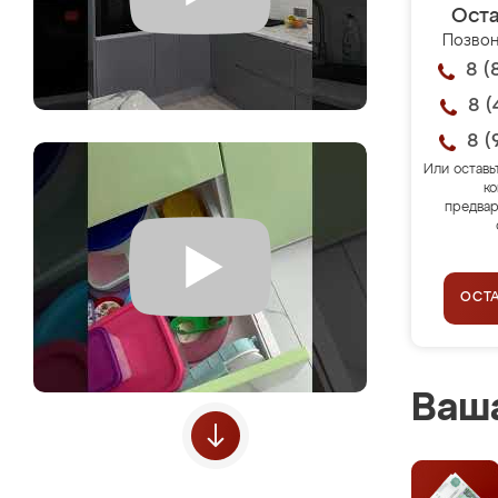
Оста
Позвон
8 (
8 (
8 (
Или оставь
ко
предвар
ОСТ
Ваша