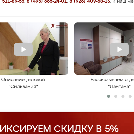
 511-89-55
,
8 (495) 665-24-01
,
8 (926) 409-68-13
, и наш м
Описание детской
Рассказываем о д
"Сильвания"
"Лантана"
ИКСИРУЕМ СКИДКУ В 5%