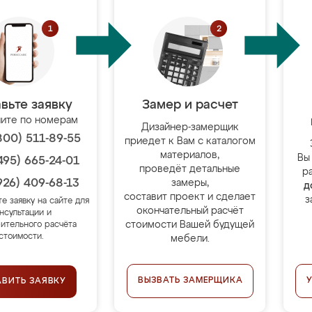
вьте заявку
Замер и расчет
ите по номерам
Дизайнер-замерщик
800) 511-89-55
приедет к Вам с каталогом
материалов,
Вы
495) 665-24-01
проведёт детальные
р
926) 409-68-13
замеры,
д
составит проект и сделает
з
те заявку на сайте для
окончательный расчёт
нсультации и
стоимости Вашей будущей
ительного расчёта
стоимости.
мебели.
ВЫЗВАТЬ ЗАМЕРЩИКА
АВИТЬ ЗАЯВКУ