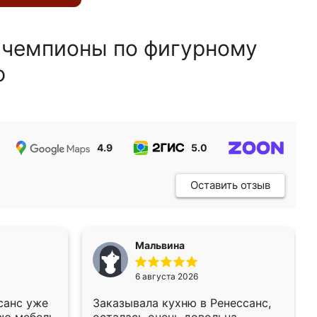
 чемпионы по фигурному
ю
4.9
5.0
5.0
Оставить отзыв
Мальвина
6 августа 2026
санс уже
Заказывала кухню в Ренессанс,