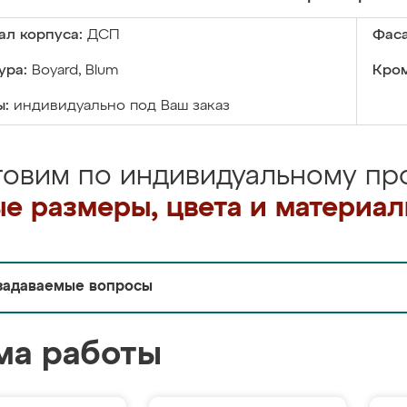
ал корпуса:
ДСП
Фаса
ура:
Boyard, Blum
Кром
ы:
индивидуально под Ваш заказ
товим по индивидуальному про
е размеры, цвета и материа
задаваемые вопросы
ма работы