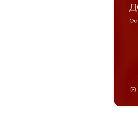
Д
Ост