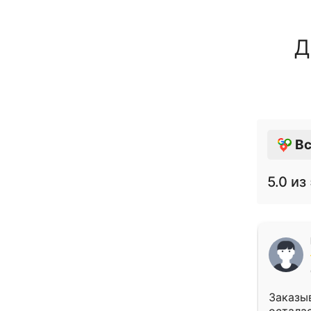
Д
Вс
5.0
из 
Заказыв