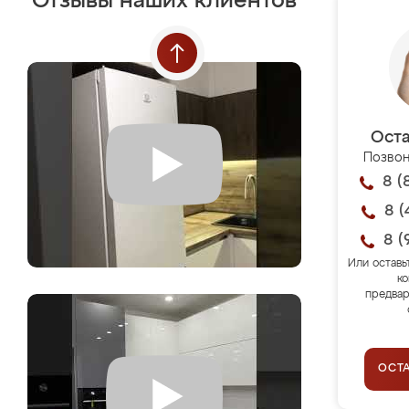
Отзывы наших клиентов
Оста
Позвон
8 (
8 (
8 (
Или оставь
ко
предвар
ОСТ