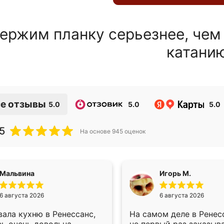
ержим планку серьезнее, чем
катани
е отзывы
5.0
5.0
5.0
5
На основе
945
оценок
Мальвина
Игорь М.
6 августа 2026
6 августа 2026
ала кухню в Ренессанс,
На самом деле в Ренес