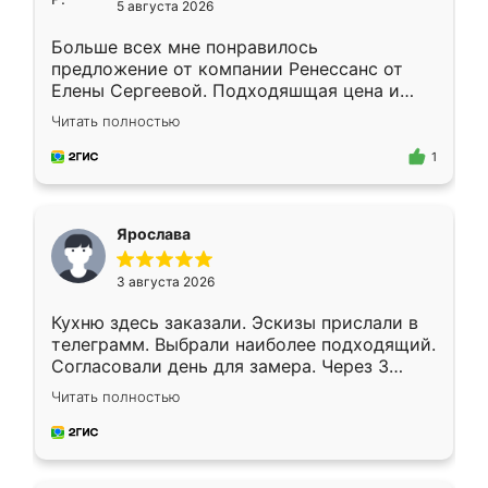
5 августа 2026
Больше всех мне понравилось
предложение от компании Ренессанс от
Елены Сергеевой. Подходяшщая цена и
короткие сроки изготовления. Приехавший
Читать полностью
для замера сотрудник Владислав
предложил по моему эскизу самый
1
подходящий вариант шкафа. Немного его
видоизменил, получилось даже лучше, чем
я хотела.
Ярослава
3 августа 2026
Кухню здесь заказали. Эскизы прислали в
телеграмм. Выбрали наиболее подходящий.
Согласовали день для замера. Через 3
недели кухня была уже готова. Остались
Читать полностью
довольны работой. Спасибо Ренессанс
мебель за качественную работу!