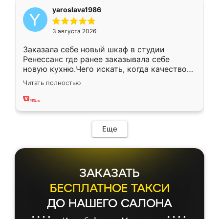
yaroslava1986
3 августа 2026
Заказала себе новый шкаф в студии
Ренессанс где ранее заказывала себе
новую кухню.Чего искать, когда качеством
вполне довольна. Служит кухня уже почти
Читать полностью
два года, нареканий нет.
Еще
ЗАКАЗАТЬ
БЕСПЛАТНОЕ ТАКСИ
ДО НАШЕГО САЛОНА