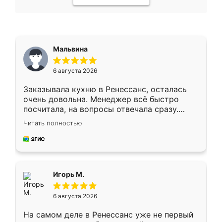
Мальвина
6 августа 2026
Заказывала кухню в Ренессанс, осталась
очень довольна. Менеджер всё быстро
посчитала, на вопросы отвечала сразу.
Замерщик приехал в субботу, подошёл к
Читать полностью
делу со всей ответственностью. Собрали
за день, ребята работали аккуратно, даже
пыли почти не было. Качество отличное,
ящики ходят плавно, ничего не скрипит.
Всё подошло как влитое.
Игорь М.
6 августа 2026
На самом деле в Ренессанс уже не первый