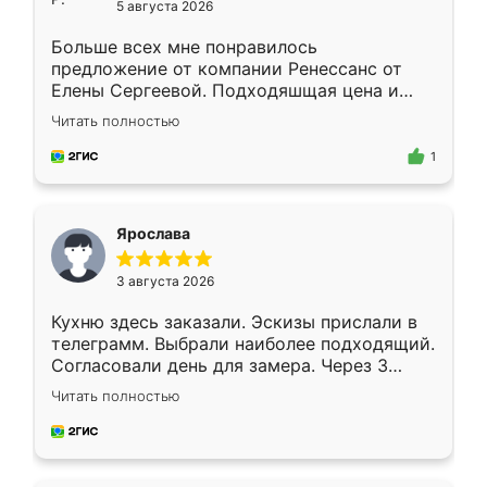
5 августа 2026
Больше всех мне понравилось
предложение от компании Ренессанс от
Елены Сергеевой. Подходяшщая цена и
короткие сроки изготовления. Приехавший
Читать полностью
для замера сотрудник Владислав
предложил по моему эскизу самый
1
подходящий вариант шкафа. Немного его
видоизменил, получилось даже лучше, чем
я хотела.
Ярослава
3 августа 2026
Кухню здесь заказали. Эскизы прислали в
телеграмм. Выбрали наиболее подходящий.
Согласовали день для замера. Через 3
недели кухня была уже готова. Остались
Читать полностью
довольны работой. Спасибо Ренессанс
мебель за качественную работу!