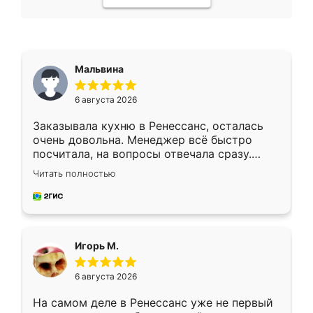
Мальвина
6 августа 2026
Заказывала кухню в Ренессанс, осталась
очень довольна. Менеджер всё быстро
посчитала, на вопросы отвечала сразу.
Замерщик приехал в субботу, подошёл к
Читать полностью
делу со всей ответственностью. Собрали
за день, ребята работали аккуратно, даже
пыли почти не было. Качество отличное,
ящики ходят плавно, ничего не скрипит.
Всё подошло как влитое.
Игорь М.
6 августа 2026
На самом деле в Ренессанс уже не первый