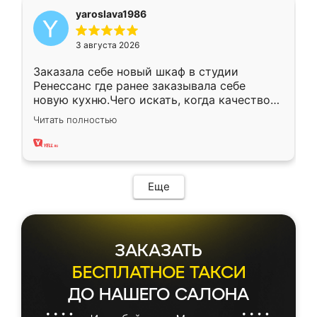
yaroslava1986
3 августа 2026
Заказала себе новый шкаф в студии
Ренессанс где ранее заказывала себе
новую кухню.Чего искать, когда качеством
вполне довольна. Служит кухня уже почти
Читать полностью
два года, нареканий нет.
Еще
ЗАКАЗАТЬ
БЕСПЛАТНОЕ ТАКСИ
ДО НАШЕГО САЛОНА