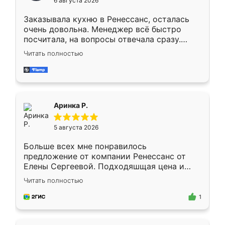
6 августа 2026
мебели буду заказывать только здесь.
Заказывала кухню в Ренессанс, осталась
очень довольна. Менеджер всё быстро
посчитала, на вопросы отвечала сразу.
Замерщик приехал в субботу, подошёл к
Читать полностью
делу со всей ответственностью. Собрали
за день, ребята работали аккуратно, даже
пыли почти не было. Качество отличное,
ящики ходят плавно, ничего не скрипит.
Всё подошло как влитое.
Аринка Р.
5 августа 2026
Больше всех мне понравилось
предложение от компании Ренессанс от
Елены Сергеевой. Подходяшщая цена и
короткие сроки изготовления. Приехавший
Читать полностью
для замера сотрудник Владислав
предложил по моему эскизу самый
1
подходящий вариант шкафа. Немного его
видоизменил, получилось даже лучше, чем