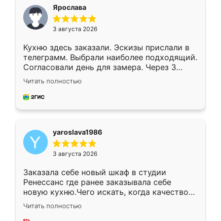
я хотела.
Ярослава
3 августа 2026
Кухню здесь заказали. Эскизы прислали в
телеграмм. Выбрали наиболее подходящий.
Согласовали день для замера. Через 3
недели кухня была уже готова. Остались
Читать полностью
довольны работой. Спасибо Ренессанс
мебель за качественную работу!
yaroslava1986
3 августа 2026
Заказала себе новый шкаф в студии
Ренессанс где ранее заказывала себе
новую кухню.Чего искать, когда качеством
вполне довольна. Служит кухня уже почти
Читать полностью
два года, нареканий нет.