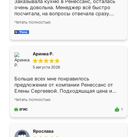
Заказывала кухню в Ренессанс, осталась
очень довольна. Менеджер всё быстро
посчитала, на вопросы отвечала сразу.
Замерщик приехал в субботу, подошёл к
Читать полностью
делу со всей ответственностью. Собрали
за день, ребята работали аккуратно, даже
пыли почти не было. Качество отличное,
ящики ходят плавно, ничего не скрипит.
Всё подошло как влитое.
Аринка Р.
5 августа 2026
Больше всех мне понравилось
предложение от компании Ренессанс от
Елены Сергеевой. Подходяшщая цена и
короткие сроки изготовления. Приехавший
Читать полностью
для замера сотрудник Владислав
предложил по моему эскизу самый
1
подходящий вариант шкафа. Немного его
видоизменил, получилось даже лучше, чем
я хотела.
Ярослава