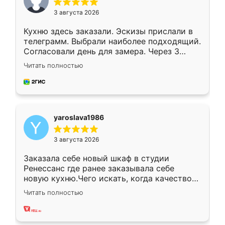
3 августа 2026
Кухню здесь заказали. Эскизы прислали в
телеграмм. Выбрали наиболее подходящий.
Согласовали день для замера. Через 3
недели кухня была уже готова. Остались
Читать полностью
довольны работой. Спасибо Ренессанс
мебель за качественную работу!
yaroslava1986
3 августа 2026
Заказала себе новый шкаф в студии
Ренессанс где ранее заказывала себе
новую кухню.Чего искать, когда качеством
вполне довольна. Служит кухня уже почти
Читать полностью
два года, нареканий нет.