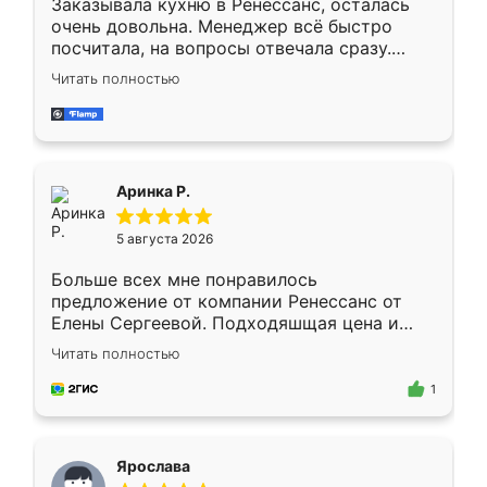
Заказывала кухню в Ренессанс, осталась
очень довольна. Менеджер всё быстро
посчитала, на вопросы отвечала сразу.
Замерщик приехал в субботу, подошёл к
Читать полностью
делу со всей ответственностью. Собрали
за день, ребята работали аккуратно, даже
пыли почти не было. Качество отличное,
ящики ходят плавно, ничего не скрипит.
Всё подошло как влитое.
Аринка Р.
5 августа 2026
Больше всех мне понравилось
предложение от компании Ренессанс от
Елены Сергеевой. Подходяшщая цена и
короткие сроки изготовления. Приехавший
Читать полностью
для замера сотрудник Владислав
предложил по моему эскизу самый
1
подходящий вариант шкафа. Немного его
видоизменил, получилось даже лучше, чем
я хотела.
Ярослава