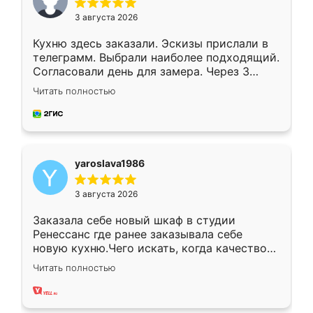
3 августа 2026
Кухню здесь заказали. Эскизы прислали в
телеграмм. Выбрали наиболее подходящий.
Согласовали день для замера. Через 3
недели кухня была уже готова. Остались
Читать полностью
довольны работой. Спасибо Ренессанс
мебель за качественную работу!
yaroslava1986
3 августа 2026
Заказала себе новый шкаф в студии
Ренессанс где ранее заказывала себе
новую кухню.Чего искать, когда качеством
вполне довольна. Служит кухня уже почти
Читать полностью
два года, нареканий нет.