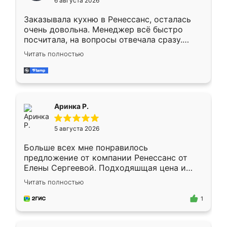
6 августа 2026
мебели буду заказывать только здесь.
Заказывала кухню в Ренессанс, осталась
очень довольна. Менеджер всё быстро
посчитала, на вопросы отвечала сразу.
Замерщик приехал в субботу, подошёл к
Читать полностью
делу со всей ответственностью. Собрали
за день, ребята работали аккуратно, даже
пыли почти не было. Качество отличное,
ящики ходят плавно, ничего не скрипит.
Всё подошло как влитое.
Аринка Р.
5 августа 2026
Больше всех мне понравилось
предложение от компании Ренессанс от
Елены Сергеевой. Подходяшщая цена и
короткие сроки изготовления. Приехавший
Читать полностью
для замера сотрудник Владислав
предложил по моему эскизу самый
1
подходящий вариант шкафа. Немного его
видоизменил, получилось даже лучше, чем