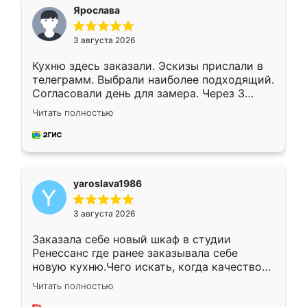
я хотела.
Ярослава
3 августа 2026
Кухню здесь заказали. Эскизы прислали в
телеграмм. Выбрали наиболее подходящий.
Согласовали день для замера. Через 3
недели кухня была уже готова. Остались
Читать полностью
довольны работой. Спасибо Ренессанс
мебель за качественную работу!
yaroslava1986
3 августа 2026
Заказала себе новый шкаф в студии
Ренессанс где ранее заказывала себе
новую кухню.Чего искать, когда качеством
вполне довольна. Служит кухня уже почти
Читать полностью
два года, нареканий нет.