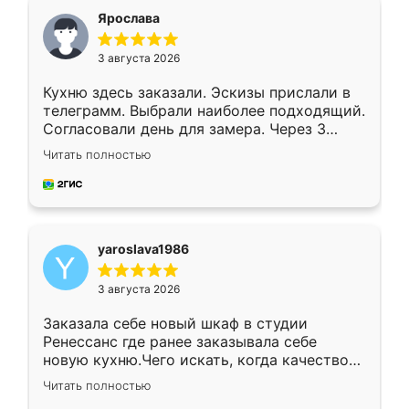
я хотела.
Ярослава
3 августа 2026
Кухню здесь заказали. Эскизы прислали в
телеграмм. Выбрали наиболее подходящий.
Согласовали день для замера. Через 3
недели кухня была уже готова. Остались
Читать полностью
довольны работой. Спасибо Ренессанс
мебель за качественную работу!
yaroslava1986
3 августа 2026
Заказала себе новый шкаф в студии
Ренессанс где ранее заказывала себе
новую кухню.Чего искать, когда качеством
вполне довольна. Служит кухня уже почти
Читать полностью
два года, нареканий нет.