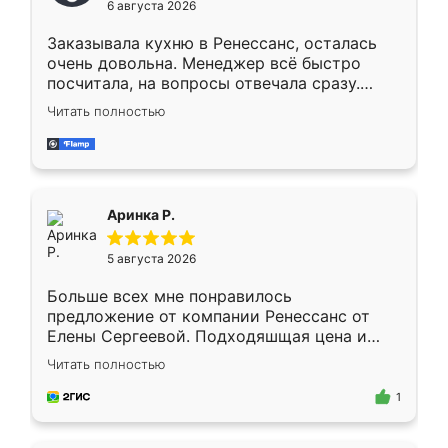
6 августа 2026
мебели буду заказывать только здесь.
Заказывала кухню в Ренессанс, осталась
очень довольна. Менеджер всё быстро
посчитала, на вопросы отвечала сразу.
Замерщик приехал в субботу, подошёл к
Читать полностью
делу со всей ответственностью. Собрали
за день, ребята работали аккуратно, даже
пыли почти не было. Качество отличное,
ящики ходят плавно, ничего не скрипит.
Всё подошло как влитое.
Аринка Р.
5 августа 2026
Больше всех мне понравилось
предложение от компании Ренессанс от
Елены Сергеевой. Подходяшщая цена и
короткие сроки изготовления. Приехавший
Читать полностью
для замера сотрудник Владислав
предложил по моему эскизу самый
1
подходящий вариант шкафа. Немного его
видоизменил, получилось даже лучше, чем