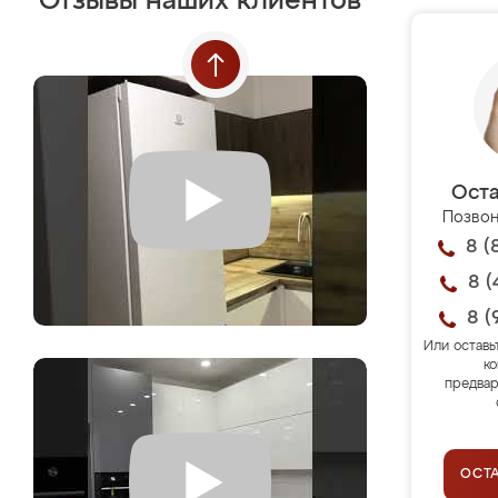
Отзывы наших клиентов
Оста
Позвон
8 (
8 (
8 (
Или оставь
ко
предвар
ОСТ