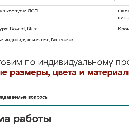
ал корпуса:
ДСП
Фаса
виды
ура:
Boyard, Blum
Кром
ы:
индивидуально под Ваш заказ
товим по индивидуальному про
е размеры, цвета и материа
задаваемые вопросы
ма работы