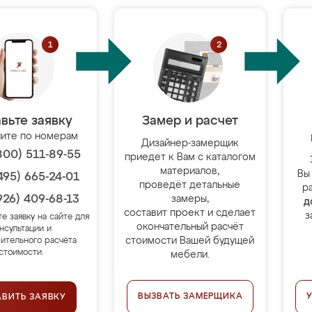
вьте заявку
Замер и расчет
ите по номерам
Дизайнер-замерщик
800) 511-89-55
приедет к Вам с каталогом
материалов,
Вы
495) 665-24-01
проведёт детальные
р
926) 409-68-13
замеры,
д
составит проект и сделает
з
те заявку на сайте для
окончательный расчёт
нсультации и
стоимости Вашей будущей
ительного расчёта
стоимости.
мебели.
ВЫЗВАТЬ ЗАМЕРЩИКА
АВИТЬ ЗАЯВКУ