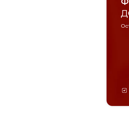
Ф
Д
Ост