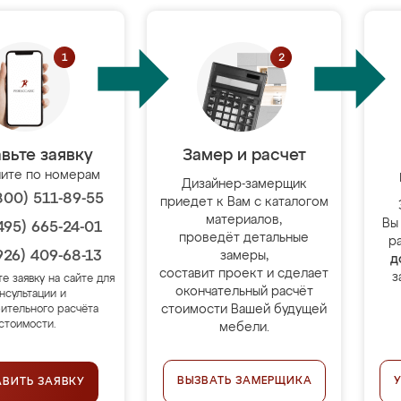
вьте заявку
Замер и расчет
ите по номерам
Дизайнер-замерщик
800) 511-89-55
приедет к Вам с каталогом
материалов,
Вы
495) 665-24-01
проведёт детальные
р
926) 409-68-13
замеры,
д
составит проект и сделает
з
те заявку на сайте для
окончательный расчёт
нсультации и
стоимости Вашей будущей
ительного расчёта
стоимости.
мебели.
ВЫЗВАТЬ ЗАМЕРЩИКА
АВИТЬ ЗАЯВКУ