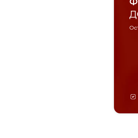
Ф
Д
Ост