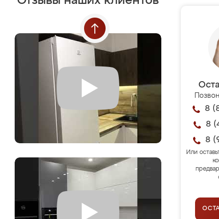
Отзывы наших клиентов
Оста
Позвон
8 (
8 (
8 (
Или оставь
ко
предвар
ОСТ