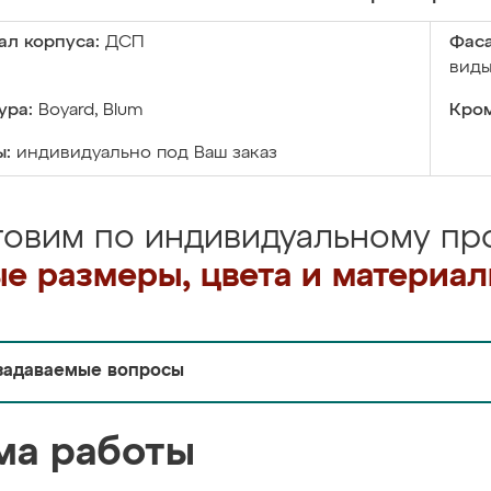
ал корпуса:
ДСП
Фаса
виды
ура:
Boyard, Blum
Кром
ы:
индивидуально под Ваш заказ
товим по индивидуальному про
е размеры, цвета и материа
задаваемые вопросы
ма работы