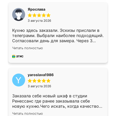
видоизменил, получилось даже лучше, чем
я хотела.
Ярослава
3 августа 2026
Кухню здесь заказали. Эскизы прислали в
телеграмм. Выбрали наиболее подходящий.
Согласовали день для замера. Через 3
недели кухня была уже готова. Остались
Читать полностью
довольны работой. Спасибо Ренессанс
мебель за качественную работу!
yaroslava1986
3 августа 2026
Заказала себе новый шкаф в студии
Ренессанс где ранее заказывала себе
новую кухню.Чего искать, когда качеством
вполне довольна. Служит кухня уже почти
Читать полностью