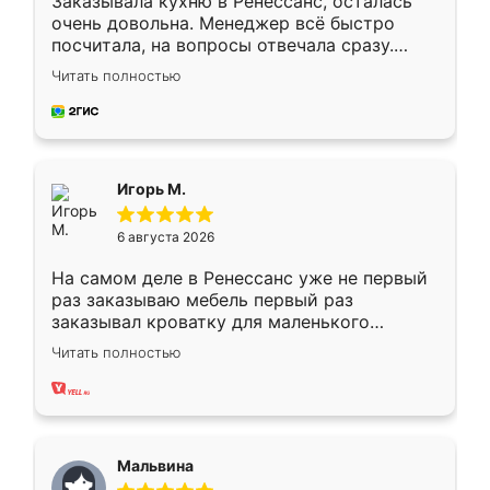
Заказывала кухню в Ренессанс, осталась
очень довольна. Менеджер всё быстро
посчитала, на вопросы отвечала сразу.
Замерщик приехал в субботу, подошёл к
Читать полностью
делу со всей ответственностью. Собрали
за день, ребята работали аккуратно, даже
пыли почти не было. Качество отличное,
ящики ходят плавно, ничего не скрипит.
Всё подошло как влитое.
Игорь М.
6 августа 2026
На самом деле в Ренессанс уже не первый
раз заказываю мебель первый раз
заказывал кроватку для маленького
ребёнка при его рождении ,во второй раз
Читать полностью
заказал шкаф-купе. По качеству очень
хорошее сборка достаточно быстрая,
также адекватные цены. До этого
сравнивал с разными конкурентами в этом
сегменте ,выбор у конкурентов куда
Мальвина
меньше, здесь же он более разнообразный.