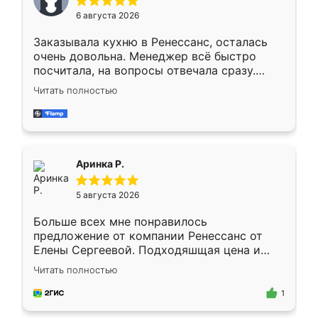
Мне нравится ,если что-то потребуется из
6 августа 2026
мебели буду заказывать только здесь.
Заказывала кухню в Ренессанс, осталась
очень довольна. Менеджер всё быстро
посчитала, на вопросы отвечала сразу.
Замерщик приехал в субботу, подошёл к
Читать полностью
делу со всей ответственностью. Собрали
за день, ребята работали аккуратно, даже
пыли почти не было. Качество отличное,
ящики ходят плавно, ничего не скрипит.
Всё подошло как влитое.
Аринка Р.
5 августа 2026
Больше всех мне понравилось
предложение от компании Ренессанс от
Елены Сергеевой. Подходяшщая цена и
короткие сроки изготовления. Приехавший
Читать полностью
для замера сотрудник Владислав
предложил по моему эскизу самый
1
подходящий вариант шкафа. Немного его