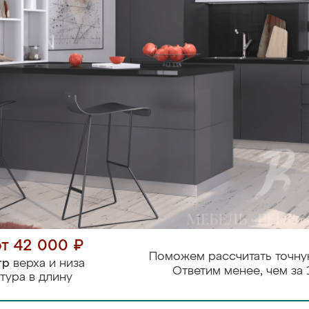
от 42 000 ₽
Поможем рассчитать точну
тр
верха и низа
Ответим менее, чем за 
тура в длину