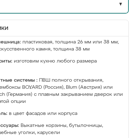
▼
ики
лешница:
пластиковая, толщина 26 мм или 38 мм;
скусственного камня, толщина 38 мм
риты:
изготовим кухню любого размера
тные системы :
ПВШ полного открывания,
ембоксы BOYARD (Россия), Blum (Австрия) или
ich (Германия) с плавным закрыванием дверок или
этой опции
ль:
в цвет фасадов или корпуса
ссуары:
Выкатные корзины, бутылочницы,
ебные уголки, карусели