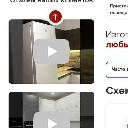
Отзывы наших клиентов
Пристен
освеще
Изго
любы
Часто 
Схе