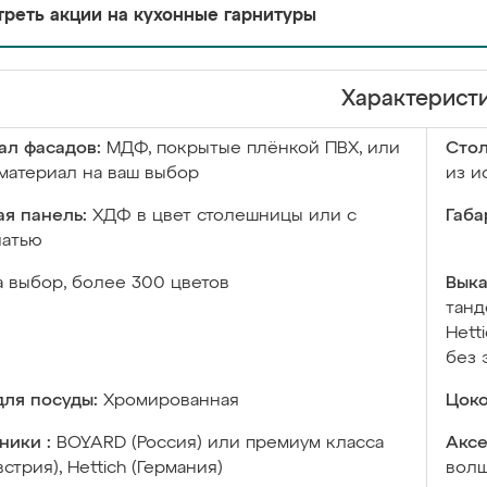
реть акции на кухонные гарнитуры
Характерист
ал фасадов:
МДФ, покрытые плёнкой ПВХ, или
Сто
материал на ваш выбор
из и
я панель:
ХДФ в цвет столешницы или с
Габа
чатью
а выбор, более 300 цветов
Выка
танд
Hett
без 
ля посуды:
Хромированная
Цоко
ники :
BOYARD (Россия) или премиум класса
Аксе
встрия), Hettich (Германия)
волш