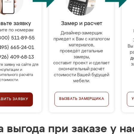
вьте заявку
Замер и расчет
ите по номерам
Дизайнер-замерщик
800) 511-89-55
приедет к Вам с каталогом
материалов,
Вы
495) 665-24-01
проведёт детальные
р
926) 409-68-13
замеры,
д
составит проект и сделает
з
те заявку на сайте для
окончательный расчёт
нсультации и
стоимости Вашей будущей
ительного расчёта
стоимости.
мебели.
ВЫЗВАТЬ ЗАМЕРЩИКА
АВИТЬ ЗАЯВКУ
 выгода при заказе у на