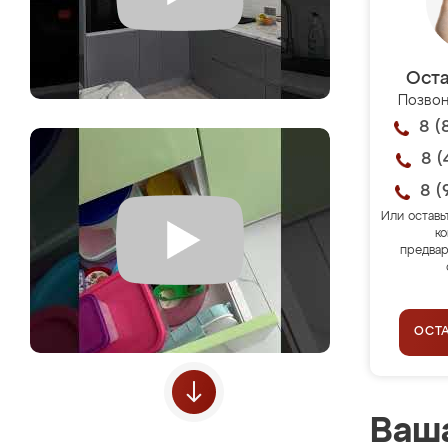
Оста
Позвон
8 (
8 (
8 (
Или оставь
ко
предвар
ОСТ
Ваша