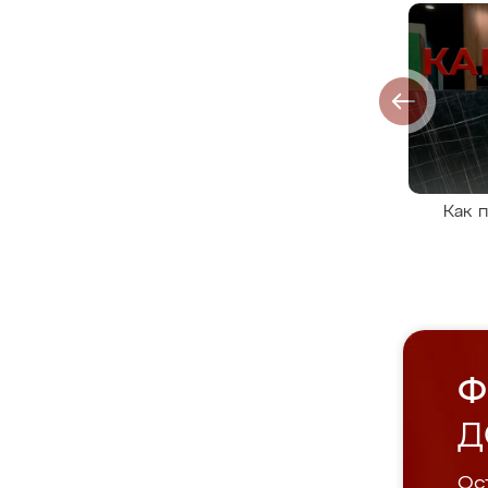
Как 
Ф
Д
Ост