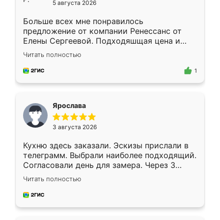
5 августа 2026
Больше всех мне понравилось
предложение от компании Ренессанс от
Елены Сергеевой. Подходяшщая цена и
короткие сроки изготовления. Приехавший
Читать полностью
для замера сотрудник Владислав
предложил по моему эскизу самый
1
подходящий вариант шкафа. Немного его
видоизменил, получилось даже лучше, чем
я хотела.
Ярослава
3 августа 2026
Кухню здесь заказали. Эскизы прислали в
телеграмм. Выбрали наиболее подходящий.
Согласовали день для замера. Через 3
недели кухня была уже готова. Остались
Читать полностью
довольны работой. Спасибо Ренессанс
мебель за качественную работу!