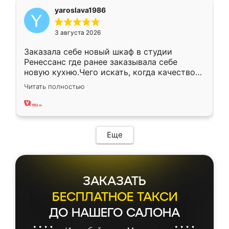
yaroslava1986
3 августа 2026
Заказала себе новый шкаф в студии
Ренессанс где ранее заказывала себе
новую кухню.Чего искать, когда качеством
вполне довольна. Служит кухня уже почти
Читать полностью
два года, нареканий нет.
Еще
ЗАКАЗАТЬ
БЕСПЛАТНОЕ ТАКСИ
ДО НАШЕГО САЛОНА