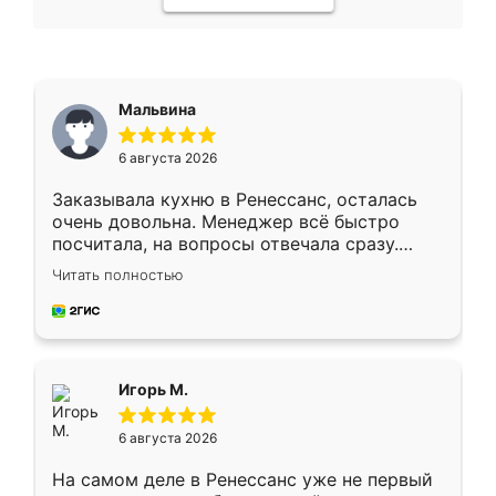
Мальвина
6 августа 2026
Заказывала кухню в Ренессанс, осталась
очень довольна. Менеджер всё быстро
посчитала, на вопросы отвечала сразу.
Замерщик приехал в субботу, подошёл к
Читать полностью
делу со всей ответственностью. Собрали
за день, ребята работали аккуратно, даже
пыли почти не было. Качество отличное,
ящики ходят плавно, ничего не скрипит.
Всё подошло как влитое.
Игорь М.
6 августа 2026
На самом деле в Ренессанс уже не первый