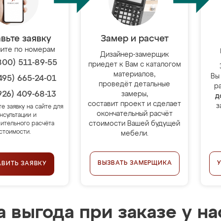
вьте заявку
Замер и расчет
ите по номерам
Дизайнер-замерщик
800) 511-89-55
приедет к Вам с каталогом
материалов,
Вы
495) 665-24-01
проведёт детальные
р
926) 409-68-13
замеры,
д
составит проект и сделает
з
те заявку на сайте для
окончательный расчёт
нсультации и
стоимости Вашей будущей
ительного расчёта
стоимости.
мебели.
ВЫЗВАТЬ ЗАМЕРЩИКА
АВИТЬ ЗАЯВКУ
 выгода при заказе у на