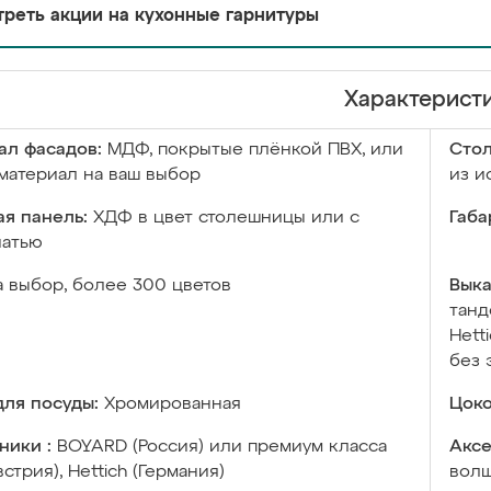
реть акции на кухонные гарнитуры
Характерист
ал фасадов:
МДФ, покрытые плёнкой ПВХ, или
Сто
материал на ваш выбор
из и
я панель:
ХДФ в цвет столешницы или с
Габа
чатью
а выбор, более 300 цветов
Выка
танд
Hett
без 
ля посуды:
Хромированная
Цоко
ники :
BOYARD (Россия) или премиум класса
Аксе
встрия), Hettich (Германия)
волш