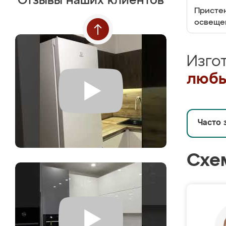
Отзывы наших клиентов
Пристен
освеще
Изго
любы
Часто 
Схе