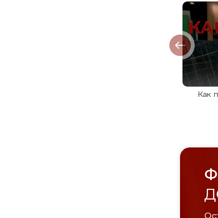
Как 
Ф
Д
Ост