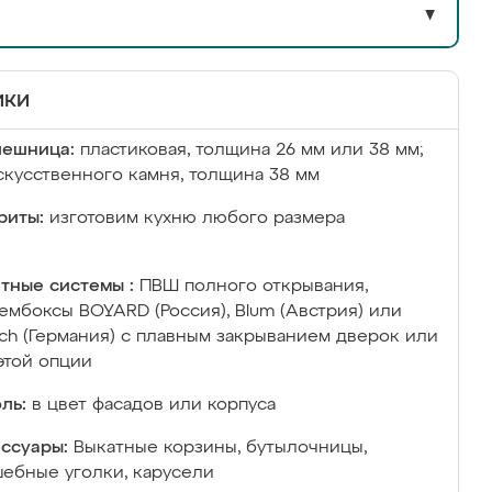
▼
ики
лешница:
пластиковая, толщина 26 мм или 38 мм;
скусственного камня, толщина 38 мм
риты:
изготовим кухню любого размера
тные системы :
ПВШ полного открывания,
ембоксы BOYARD (Россия), Blum (Австрия) или
ich (Германия) с плавным закрыванием дверок или
этой опции
ль:
в цвет фасадов или корпуса
ссуары:
Выкатные корзины, бутылочницы,
ебные уголки, карусели