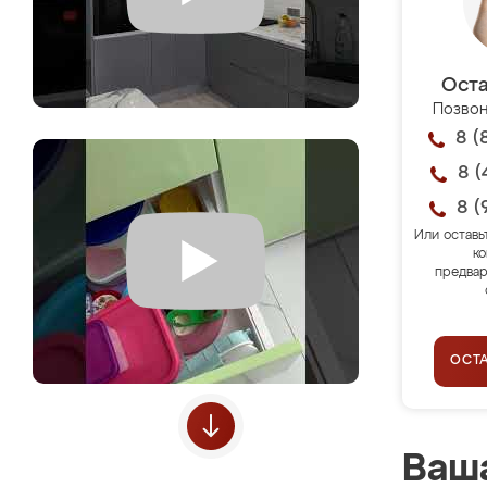
Оста
Позвон
8 (
8 (
8 (
Или оставь
ко
предвар
ОСТ
Ваша