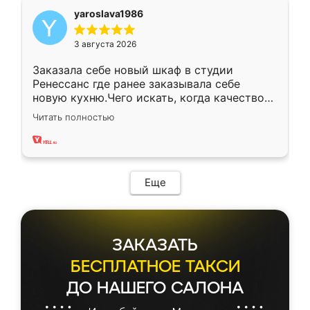
yaroslava1986
3 августа 2026
Заказала себе новый шкаф в студии
Ренессанс где ранее заказывала себе
новую кухню.Чего искать, когда качеством
вполне довольна. Служит кухня уже почти
Читать полностью
два года, нареканий нет.
Еще
ЗАКАЗАТЬ
БЕСПЛАТНОЕ ТАКСИ
ДО НАШЕГО САЛОНА