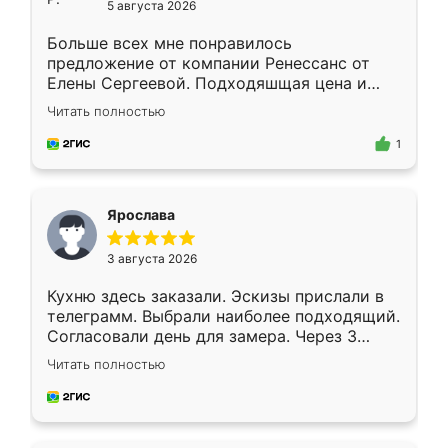
5 августа 2026
Больше всех мне понравилось
предложение от компании Ренессанс от
Елены Сергеевой. Подходяшщая цена и
короткие сроки изготовления. Приехавший
Читать полностью
для замера сотрудник Владислав
предложил по моему эскизу самый
1
подходящий вариант шкафа. Немного его
видоизменил, получилось даже лучше, чем
я хотела.
Ярослава
3 августа 2026
Кухню здесь заказали. Эскизы прислали в
телеграмм. Выбрали наиболее подходящий.
Согласовали день для замера. Через 3
недели кухня была уже готова. Остались
Читать полностью
довольны работой. Спасибо Ренессанс
мебель за качественную работу!