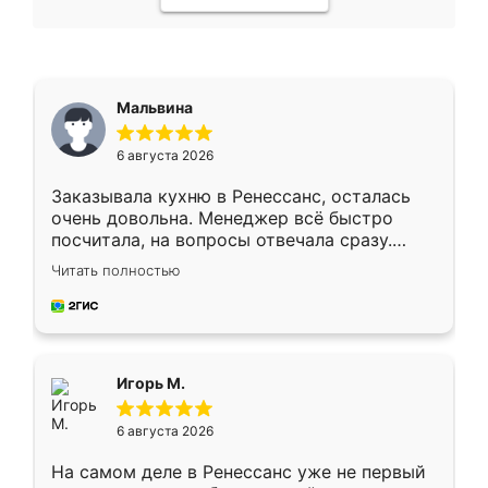
Мальвина
6 августа 2026
Заказывала кухню в Ренессанс, осталась
очень довольна. Менеджер всё быстро
посчитала, на вопросы отвечала сразу.
Замерщик приехал в субботу, подошёл к
Читать полностью
делу со всей ответственностью. Собрали
за день, ребята работали аккуратно, даже
пыли почти не было. Качество отличное,
ящики ходят плавно, ничего не скрипит.
Всё подошло как влитое.
Игорь М.
6 августа 2026
На самом деле в Ренессанс уже не первый