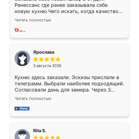
Ренессанс где ранее заказывала себе
новую кухню.Чего искать, когда качеством
вполне довольна. Служит кухня уже почти
Читать полностью
два года, нареканий нет.
Ярослава
3 августа 2026
Кухню здесь заказали. Эскизы прислали в
телеграмм. Выбрали наиболее подходящий.
Согласовали день для замера. Через 3
недели кухня была уже готова. Остались
Читать полностью
довольны работой. Спасибо Ренессанс
мебель за качественную работу!
Rita S.