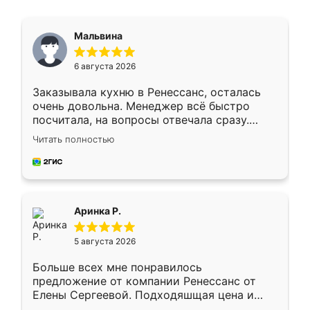
Мальвина
6 августа 2026
Заказывала кухню в Ренессанс, осталась
очень довольна. Менеджер всё быстро
посчитала, на вопросы отвечала сразу.
Замерщик приехал в субботу, подошёл к
Читать полностью
делу со всей ответственностью. Собрали
за день, ребята работали аккуратно, даже
пыли почти не было. Качество отличное,
ящики ходят плавно, ничего не скрипит.
Всё подошло как влитое.
Аринка Р.
5 августа 2026
Больше всех мне понравилось
предложение от компании Ренессанс от
Елены Сергеевой. Подходяшщая цена и
короткие сроки изготовления. Приехавший