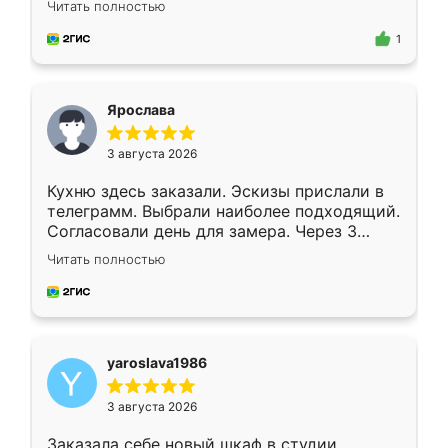
Читать полностью
для замера сотрудник Владислав
предложил по моему эскизу самый
1
подходящий вариант шкафа. Немного его
видоизменил, получилось даже лучше, чем
я хотела.
Ярослава
3 августа 2026
Кухню здесь заказали. Эскизы прислали в
телеграмм. Выбрали наиболее подходящий.
Согласовали день для замера. Через 3
недели кухня была уже готова. Остались
Читать полностью
довольны работой. Спасибо Ренессанс
мебель за качественную работу!
yaroslava1986
3 августа 2026
Заказала себе новый шкаф в студии