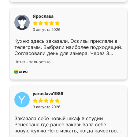
подходящий вариант шкафа. Немного его
видоизменил, получилось даже лучше, чем
я хотела.
Ярослава
3 августа 2026
Кухню здесь заказали. Эскизы прислали в
телеграмм. Выбрали наиболее подходящий.
Согласовали день для замера. Через 3
недели кухня была уже готова. Остались
Читать полностью
довольны работой. Спасибо Ренессанс
мебель за качественную работу!
yaroslava1986
3 августа 2026
Заказала себе новый шкаф в студии
Ренессанс где ранее заказывала себе
новую кухню.Чего искать, когда качеством
вполне довольна. Служит кухня уже почти