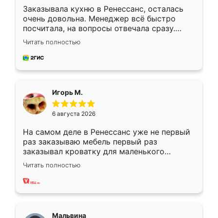
Заказывала кухню в Ренессанс, осталась
очень довольна. Менеджер всё быстро
посчитала, на вопросы отвечала сразу.
Замерщик приехал в субботу, подошёл к
Читать полностью
делу со всей ответственностью. Собрали
за день, ребята работали аккуратно, даже
пыли почти не было. Качество отличное,
ящики ходят плавно, ничего не скрипит.
Всё подошло как влитое.
Игорь М.
6 августа 2026
На самом деле в Ренессанс уже не первый
раз заказываю мебель первый раз
заказывал кроватку для маленького
ребёнка при его рождении ,во второй раз
Читать полностью
заказал шкаф-купе. По качеству очень
хорошее сборка достаточно быстрая,
также адекватные цены. До этого
сравнивал с разными конкурентами в этом
сегменте ,выбор у конкурентов куда
Мальвина