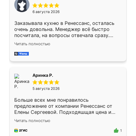
меньше, здесь же он более разнообразный.
Мне нравится ,если что-то потребуется из
6 августа 2026
мебели буду заказывать только здесь.
Заказывала кухню в Ренессанс, осталась
очень довольна. Менеджер всё быстро
посчитала, на вопросы отвечала сразу.
Замерщик приехал в субботу, подошёл к
Читать полностью
делу со всей ответственностью. Собрали
за день, ребята работали аккуратно, даже
пыли почти не было. Качество отличное,
ящики ходят плавно, ничего не скрипит.
Всё подошло как влитое.
Аринка Р.
5 августа 2026
Больше всех мне понравилось
предложение от компании Ренессанс от
Елены Сергеевой. Подходяшщая цена и
короткие сроки изготовления. Приехавший
Читать полностью
для замера сотрудник Владислав
предложил по моему эскизу самый
1