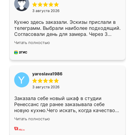
3 августа 2026
Кухню здесь заказали. Эскизы прислали в
телеграмм. Выбрали наиболее подходящий.
Согласовали день для замера. Через 3
недели кухня была уже готова. Остались
Читать полностью
довольны работой. Спасибо Ренессанс
мебель за качественную работу!
yaroslava1986
3 августа 2026
Заказала себе новый шкаф в студии
Ренессанс где ранее заказывала себе
новую кухню.Чего искать, когда качеством
вполне довольна. Служит кухня уже почти
Читать полностью
два года, нареканий нет.