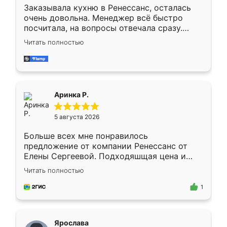
Заказывала кухню в Ренессанс, осталась
очень довольна. Менеджер всё быстро
посчитала, на вопросы отвечала сразу.
Замерщик приехал в субботу, подошёл к
Читать полностью
делу со всей ответственностью. Собрали
за день, ребята работали аккуратно, даже
пыли почти не было. Качество отличное,
ящики ходят плавно, ничего не скрипит.
Всё подошло как влитое.
Аринка Р.
5 августа 2026
Больше всех мне понравилось
предложение от компании Ренессанс от
Елены Сергеевой. Подходяшщая цена и
короткие сроки изготовления. Приехавший
Читать полностью
для замера сотрудник Владислав
предложил по моему эскизу самый
1
подходящий вариант шкафа. Немного его
видоизменил, получилось даже лучше, чем
я хотела.
Ярослава