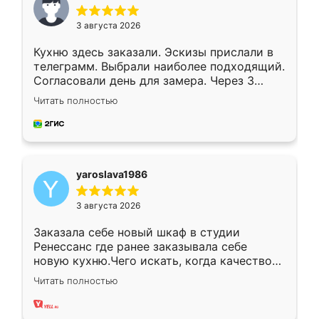
3 августа 2026
Кухню здесь заказали. Эскизы прислали в
телеграмм. Выбрали наиболее подходящий.
Согласовали день для замера. Через 3
недели кухня была уже готова. Остались
Читать полностью
довольны работой. Спасибо Ренессанс
мебель за качественную работу!
yaroslava1986
3 августа 2026
Заказала себе новый шкаф в студии
Ренессанс где ранее заказывала себе
новую кухню.Чего искать, когда качеством
вполне довольна. Служит кухня уже почти
Читать полностью
два года, нареканий нет.