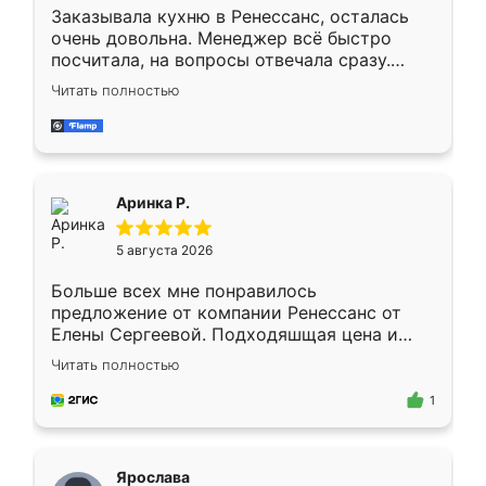
Заказывала кухню в Ренессанс, осталась
очень довольна. Менеджер всё быстро
посчитала, на вопросы отвечала сразу.
Замерщик приехал в субботу, подошёл к
Читать полностью
делу со всей ответственностью. Собрали
за день, ребята работали аккуратно, даже
пыли почти не было. Качество отличное,
ящики ходят плавно, ничего не скрипит.
Всё подошло как влитое.
Аринка Р.
5 августа 2026
Больше всех мне понравилось
предложение от компании Ренессанс от
Елены Сергеевой. Подходяшщая цена и
короткие сроки изготовления. Приехавший
Читать полностью
для замера сотрудник Владислав
предложил по моему эскизу самый
1
подходящий вариант шкафа. Немного его
видоизменил, получилось даже лучше, чем
я хотела.
Ярослава