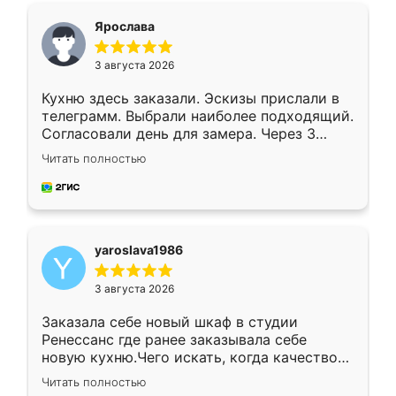
я хотела.
Ярослава
3 августа 2026
Кухню здесь заказали. Эскизы прислали в
телеграмм. Выбрали наиболее подходящий.
Согласовали день для замера. Через 3
недели кухня была уже готова. Остались
Читать полностью
довольны работой. Спасибо Ренессанс
мебель за качественную работу!
yaroslava1986
3 августа 2026
Заказала себе новый шкаф в студии
Ренессанс где ранее заказывала себе
новую кухню.Чего искать, когда качеством
вполне довольна. Служит кухня уже почти
Читать полностью
два года, нареканий нет.