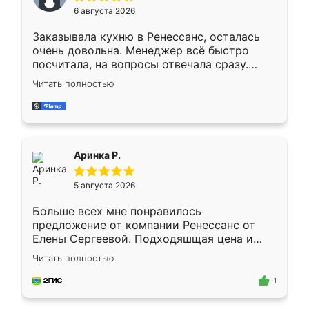
Мне нравится ,если что-то потребуется из
6 августа 2026
мебели буду заказывать только здесь.
Заказывала кухню в Ренессанс, осталась
очень довольна. Менеджер всё быстро
посчитала, на вопросы отвечала сразу.
Замерщик приехал в субботу, подошёл к
Читать полностью
делу со всей ответственностью. Собрали
за день, ребята работали аккуратно, даже
пыли почти не было. Качество отличное,
ящики ходят плавно, ничего не скрипит.
Всё подошло как влитое.
Аринка Р.
5 августа 2026
Больше всех мне понравилось
предложение от компании Ренессанс от
Елены Сергеевой. Подходяшщая цена и
короткие сроки изготовления. Приехавший
Читать полностью
для замера сотрудник Владислав
предложил по моему эскизу самый
1
подходящий вариант шкафа. Немного его
видоизменил, получилось даже лучше, чем