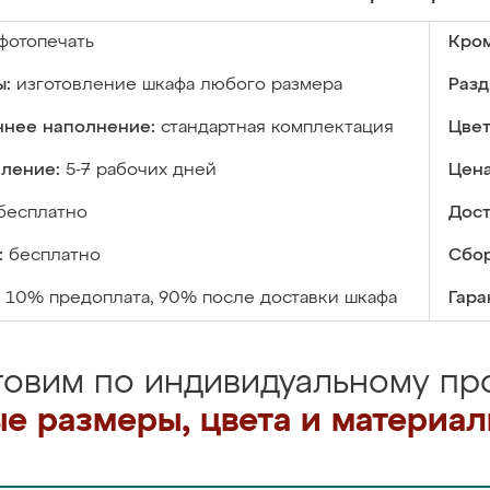
фотопечать
Кром
ы:
изготовление шкафа любого размера
Разд
ннее наполнение:
стандартная комплектация
Цвет
вление:
5-7 рабочих дней
Цена
бесплатно
Дост
:
бесплатно
Сбор
10% предоплата, 90% после доставки шкафа
Гара
товим по индивидуальному про
е размеры, цвета и материа