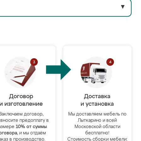
▼
Договор
Доставка
и изготовление
и установка
Заключаем договор,
Мы доставляем мебель по
 вносите предоплату в
Лыткарино и всей
азмере
10% от суммы
Московской области
оговора
, и мы отдаём
бесплатно!
аказ в производство.
Стоимость сборки мебели: