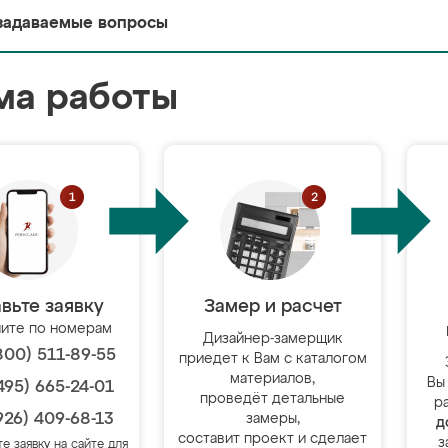
задаваемые вопросы
ма работы
вьте заявку
Замер и расчет
ите по номерам
Дизайнер-замерщик
800) 511-89-55
приедет к Вам с каталогом
материалов,
Вы
495) 665-24-01
проведёт детальные
р
926) 409-68-13
замеры,
д
составит проект и сделает
з
те заявку на сайте для