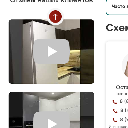
Отзывы наших клиентов
Часто 
Схе
Оста
Позвон
8 (
8 (
8 (
Или оставь