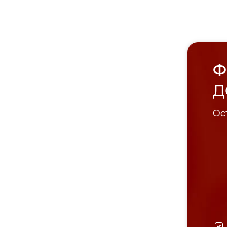
Ф
Д
Ост