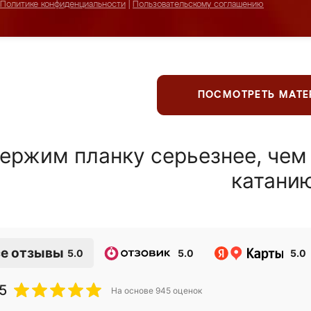
Политике конфиденциальности
|
Пользовательскому соглашению
ПОСМОТРЕТЬ МАТ
ержим планку серьезнее, чем
катани
е отзывы
5.0
5.0
5.0
5
На основе
945
оценок