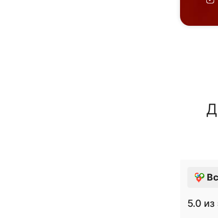
Д
Вс
5.0
из 