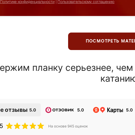
Политике конфиденциальности
|
Пользовательскому соглашению
ПОСМОТРЕТЬ МАТ
ержим планку серьезнее, чем
катани
е отзывы
5.0
5.0
5.0
5
На основе
945
оценок