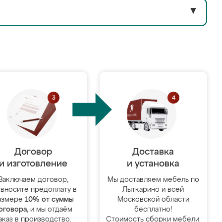
▼
Договор
Доставка
и изготовление
и установка
Заключаем договор,
Мы доставляем мебель по
 вносите предоплату в
Лыткарино и всей
азмере
10% от суммы
Московской области
оговора
, и мы отдаём
бесплатно!
аказ в производство.
Стоимость сборки мебели: