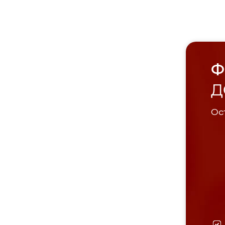
Ф
Д
Ост