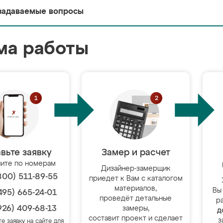
задаваемые вопросы
ма работы
вьте заявку
Замер и расчет
ите по номерам
Дизайнер-замерщик
800) 511-89-55
приедет к Вам с каталогом
материалов,
Вы
495) 665-24-01
проведёт детальные
р
926) 409-68-13
замеры,
д
составит проект и сделает
з
те заявку на сайте для