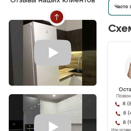
Отзывы наших клиентов
Часто 
Схе
Оста
Позвон
8 (
8 (
8 (
Или оставь