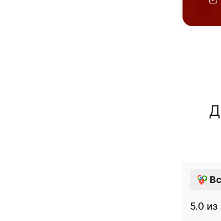
Д
Вс
5.0
из 