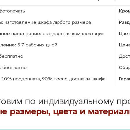
фотопечать
Кром
ы:
изготовление шкафа любого размера
Разд
ннее наполнение:
стандартная комплектация
Цвет
вление:
5-7 рабочих дней
Цена
бесплатно
Дост
:
бесплатно
Сбор
10% предоплата, 90% после доставки шкафа
Гара
товим по индивидуальному про
е размеры, цвета и материа